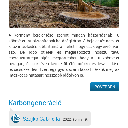
A kormány bejelentése szerint minden háztartásnak 10
köbméter fát biztosítanak hatósági áron. A bejelentés nem tér
ki az intézkedés időtartamára. Lehet, hogy csak egy évről van
szó. De jobb ötletek és megalapozott hosszú távú
energiastratégia híján megtörténhet, hogy a 10 köbméter
beragad, és sok éven keresztül élő intézkedés lesz – lásd
rezsicsökkentés. Ezért egy gyors számítással nézzük meg az
intézkedés hatásait hosszabb időtávon is.
BŐVEBBEN
Karbongeneráció
Szajkó Gabriella
2022. április 19.