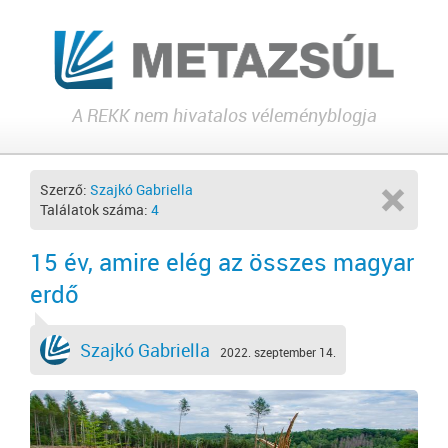
A REKK nem hivatalos véleményblogja
Szerző:
Szajkó Gabriella
Találatok száma:
4
15 év, amire elég az összes magyar
erdő
Szajkó Gabriella
2022. szeptember 14.