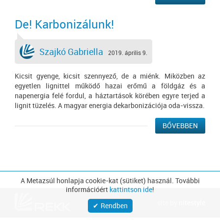
De! Karbonizálunk!
Szajkó Gabriella
2019. április 9.
Kicsit gyenge, kicsit szennyező, de a miénk. Miközben az
egyetlen lignittel működő hazai erőmű a földgáz és a
napenergia felé fordul, a háztartások körében egyre terjed a
lignit tüzelés. A magyar energia dekarbonizációja oda-vissza.
BŐVEBBEN
A Metazsúl honlapja cookie-kat (sütiket) használ. További
információért
kattintson ide
!
site by
nitestyle
Rendben