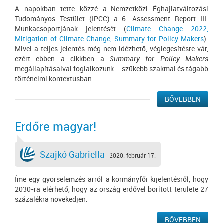
A napokban tette közzé a Nemzetközi Éghajlatváltozási
Tudományos Testület (IPCC) a 6. Assessment Report III.
Munkacsoportjának jelentését (
Climate Change 2022,
Mitigation of Climate Change, Summary for Policy Makers
).
Mivel a teljes jelentés még nem idézhető, véglegesítésre vár,
ezért ebben a cikkben a
Summary for Policy Makers
megállapításaival foglalkozunk – szűkebb szakmai és tágabb
történelmi kontextusban.
BŐVEBBEN
Erdőre magyar!
Szajkó Gabriella
2020. február 17.
Íme egy gyorselemzés arról a kormányfői kijelentésről, hogy
2030-ra elérhető, hogy az ország erdővel borított területe 27
százalékra növekedjen.
BŐVEBBEN