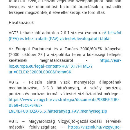
foltokkal. Ezek, a felszíni vegetáció szempontjából lokálisan
lényeges, víz utánpótlást biztosító áramlások a második
térképen megszűntek, illetve ellenkezőjükre fordultak.
Hivatkozások:
VGT3 felhasznált adatok a 2.6.1 víztest-csoportra:
A felszíni
(FEV) és felszín alatti (FAV) víztestek leválogatott táblái
Az Európai Parlament és a Tanács 2000/60/EK irányelve
(2000. október 23.) a vízpolitika terén a közösségi fellépés
kereteinek meghatározásáról -
https://eur-
lex.europa.eu/legal-content/HU/TXT/HTML/?
uri=CELEX:32000L0060&from=SK
VGT2 - Felszín alatti vizek mennyiségi állapotának
meghatározása, 6-5-3 háttéranyag, A sekély porózus,
porózus és porózus termál víztestek vízháztartási mérlege -
https://www.vizugy.hu/vizstrategia/documents/988BF7DB-
B869-46C6-9463-
E9E4BFC81D2A/6_5_hatteranyag_FAV_mennyiseg.zip
VGT3 – Magyarország Vízgyűjtő-gazdálkodási Tervének
második felülvizsgálata -
https://vizeink.hu/vizgyujto-