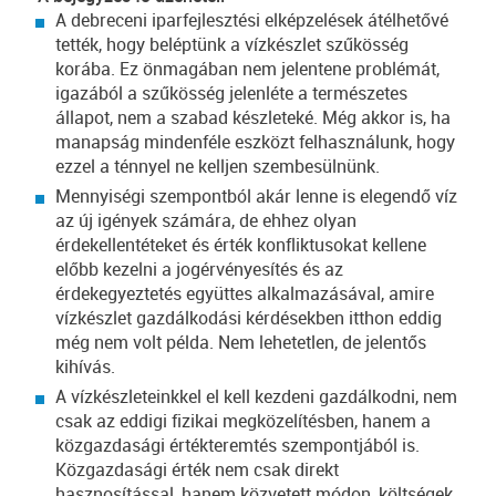
A debreceni iparfejlesztési elképzelések átélhetővé
tették, hogy beléptünk a vízkészlet szűkösség
korába. Ez önmagában nem jelentene problémát,
igazából a szűkösség jelenléte a természetes
állapot, nem a szabad készleteké. Még akkor is, ha
manapság mindenféle eszközt felhasználunk, hogy
ezzel a ténnyel ne kelljen szembesülnünk.
Mennyiségi szempontból akár lenne is elegendő víz
az új igények számára, de ehhez olyan
érdekellentéteket és érték konfliktusokat kellene
előbb kezelni a jogérvényesítés és az
érdekegyeztetés együttes alkalmazásával, amire
vízkészlet gazdálkodási kérdésekben itthon eddig
még nem volt példa. Nem lehetetlen, de jelentős
kihívás.
A vízkészleteinkkel el kell kezdeni gazdálkodni, nem
csak az eddigi fizikai megközelítésben, hanem a
közgazdasági értékteremtés szempontjából is.
Közgazdasági érték nem csak direkt
hasznosítással, hanem közvetett módon, költségek