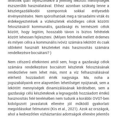
lehetnek ipari fejlesztésekre a jelenleg lekötött mennyiségek
észszerűbb használatával. Ehhez azonban szükség lenne a
készletgazdálkodói szempontok sokkal erélyesebb
érvényesítésére. Nem spórolhatóak meg a társadalmi viták és
érdekegyeztetések a vízkészletek elsődleges célok közötti
felosztásáról kommunális, gazdasági és természeti célok
között, hogy legitim, hosszabb távon is biztos feltételek
között lehessen fejleszteni. (Milyen feltételek mellett érdemes
és milyen célra a kommunális ivóvíz számára lekötött és csak
időnként használt készleteket más hasznosítás számára
rendelkezésre bocsátani? )
Nem célszerű eltekinteni attól sem, hogy a gazdasági célok
számára rendelkezésre bocsátott készletek felosztásának
rendezőelve nem lehet más, mint a víz felhasználásával
elérhető hozzáadott érték nagysága. Ma, noha a
jogszabályaink erre alapvetően lehetőséget nyújtanak, sem a
lekötött mennyiségek dinamizálásának kérdésében, sem a
gazdasági célú készleteknek a legnagyobb hozzáadott értékű
hasznosítás felé terelésében nem tudunk a korábbi OVGT-ben
kidolgozott javaslatok ellenére jól működő gyakorlati
megoldásokat felmutatni (Kis et al., 2021). Azok az országok,
ahol a kedvezőtlen vízháztartási adottságok ellenére jelentős