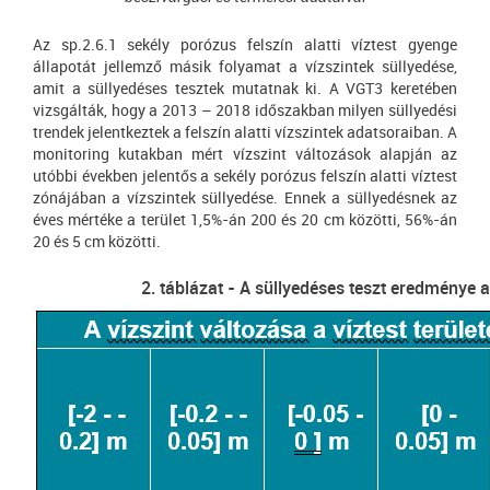
Az sp.2.6.1 sekély porózus felszín alatti víztest gyenge
állapotát jellemző másik folyamat a vízszintek süllyedése,
amit a süllyedéses tesztek mutatnak ki. A VGT3 keretében
vizsgálták, hogy a 2013 – 2018 időszakban milyen süllyedési
trendek jelentkeztek a felszín alatti vízszintek adatsoraiban. A
monitoring kutakban mért vízszint változások alapján az
utóbbi években jelentős a sekély porózus felszín alatti víztest
zónájában a vízszintek süllyedése. Ennek a süllyedésnek az
éves mértéke a terület 1,5%-án 200 és 20 cm közötti, 56%-án
20 és 5 cm közötti.
2. táblázat - A süllyedéses teszt eredménye a