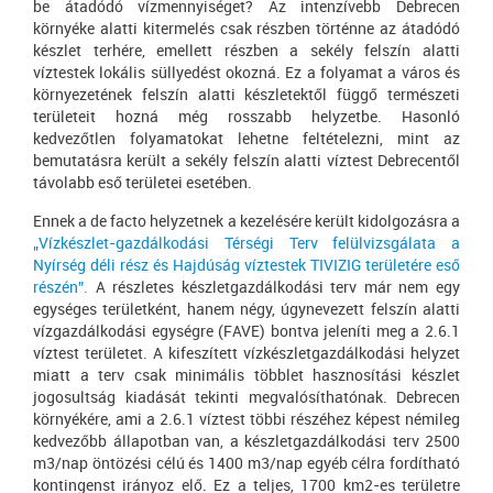
be átadódó vízmennyiséget? Az intenzívebb Debrecen
környéke alatti kitermelés csak részben történne az átadódó
készlet terhére, emellett részben a sekély felszín alatti
víztestek lokális süllyedést okozná. Ez a folyamat a város és
környezetének felszín alatti készletektől függő természeti
területeit hozná még rosszabb helyzetbe. Hasonló
kedvezőtlen folyamatokat lehetne feltételezni, mint az
bemutatásra került a sekély felszín alatti víztest Debrecentől
távolabb eső területei esetében.
Ennek a de facto helyzetnek a kezelésére került kidolgozásra a
„Vízkészlet-gazdálkodási Térségi Terv felülvizsgálata a
Nyírség déli rész és Hajdúság víztestek TIVIZIG területére eső
részén”.
A részletes készletgazdálkodási terv már nem egy
egységes területként, hanem négy, úgynevezett felszín alatti
vízgazdálkodási egységre (FAVE) bontva jeleníti meg a 2.6.1
víztest területet. A kifeszített vízkészletgazdálkodási helyzet
miatt a terv csak minimális többlet hasznosítási készlet
jogosultság kiadását tekinti megvalósíthatónak. Debrecen
környékére, ami a 2.6.1 víztest többi részéhez képest némileg
kedvezőbb állapotban van, a készletgazdálkodási terv 2500
m3/nap öntözési célú és 1400 m3/nap egyéb célra fordítható
kontingenst irányoz elő. Ez a teljes, 1700 km2-es területre