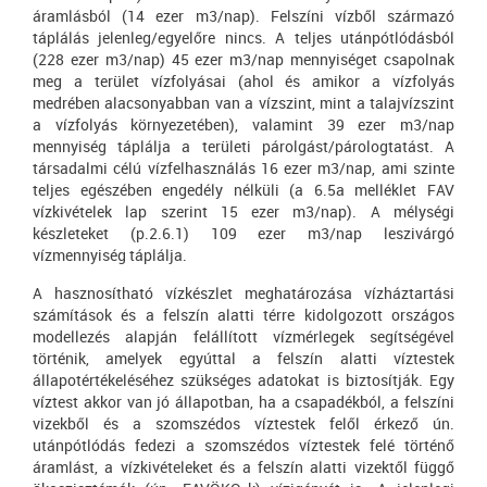
áramlásból (14 ezer m3/nap). Felszíni vízből származó
táplálás jelenleg/egyelőre nincs. A teljes utánpótlódásból
(228 ezer m3/nap) 45 ezer m3/nap mennyiséget csapolnak
meg a terület vízfolyásai (ahol és amikor a vízfolyás
medrében alacsonyabban van a vízszint, mint a talajvízszint
a vízfolyás környezetében), valamint 39 ezer m3/nap
mennyiség táplálja a területi párolgást/párologtatást. A
társadalmi célú vízfelhasználás 16 ezer m3/nap, ami szinte
teljes egészében engedély nélküli (a 6.5a melléklet FAV
vízkivételek lap szerint 15 ezer m3/nap). A mélységi
készleteket (p.2.6.1) 109 ezer m3/nap leszivárgó
vízmennyiség táplálja.
A hasznosítható vízkészlet meghatározása vízháztartási
számítások és a felszín alatti térre kidolgozott országos
modellezés alapján felállított vízmérlegek segítségével
történik, amelyek egyúttal a felszín alatti víztestek
állapotértékeléséhez szükséges adatokat is biztosítják. Egy
víztest akkor van jó állapotban, ha a csapadékból, a felszíni
vizekből és a szomszédos víztestek felől érkező ún.
utánpótlódás fedezi a szomszédos víztestek felé történő
áramlást, a vízkivételeket és a felszín alatti vizektől függő