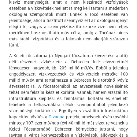
kisvíz mennyiségét, amit a nem kiszáradó vízfolyások
esetében a vízkivételek mellett is meg kell tartani a mederben
ökológiai szempontok miatt. Ennek a Tocó esetében van
jelentősége, ahol a tisztított szennyvíz ezt az ökológiai igényt
elégíti ki, vagyis a szennyvíztisztító szürke vize nem teljes
mértékben hasznosítható más célra, amíg a Tocónak nincs
más stabil vízpótlása és a lakosok nem akarják szárazon
látni.
A Keleti-főcsatorna (a Nyugati-főcsatorna kivezetése alatti)
déli részének vízkészlete a Debrecen felé elvezetettnél
lényegesen nagyobb, kb. 295 millió m3/év. Ebből a jelenleg
engedélyezett vízkivezetések és vízkivételek mértéke 160
millió m3/év, ami tartalmazza a Debrecen felé történő ivóvíz
átvezetést is. A főcsatornából az átvezetések növelésének
tehát nem felszíni készlet korlátai vannak, hanem vízszállító
infrastruktúra kiépítési és fenntartási korlátai és emellett
lehetnek a felhasználási célok szempontjából jelentkező
vízminőségi korlátok is. Egy ilyen vízszállító infrastruktúra
kapacitás bővítés a
Civaqua
projekt, amelynek révén további
mintegy 107 ezer m3/nap (évi 40 millió m3) vizet terveznek a
Keleti Főcsatornából Debrecen környékére juttatni, hogy
javítsa a város környezetében a vízfolyások, állóvizek és a