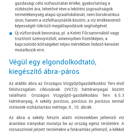
gazdasági célú vízhasználat értéke, gyakorlatilag a
vízkészlet ára, lehetővé téve a lekötési jogosultságok
termelékenység alapú újraallokálását, nem bürokratikus
úton, hanem a vízfelhasználók közötti, a víz értékteremtő
képességét tükröző megállapodások segítségével.
Új vízforrások bevonása, pl. a Keleti Főcsatornából vagy
tisztított szennyvízből, amennyiben fizetőképes, a
kapcsolódó költségeket teljes mértékben fedező kereslet
mutatkozik erre.
Végül egy elgondolkodtató,
kiegészítő ábra-páros
Az alábbi ábra az Országos Vízgyűjtőgazdálkodási Terv első
felülvizsgálati ciklusának (VGT2) háttéranyagai között
található. Országos Vízgyűjtő-gazdálkodási Terv: 6.5.3
Háttéranyag, A sekély porózus, porózus és porózus termál
víztestek vízháztartási mérlege, 9., 10. ábrák.
Az ábra a sekély felszín alatti víztestekben jellemző víz
áramlási irányokat mutatja be az ország egész területére. A
rózsaszínnel jelzett területekre a feláramlás jellemző, a kékkel