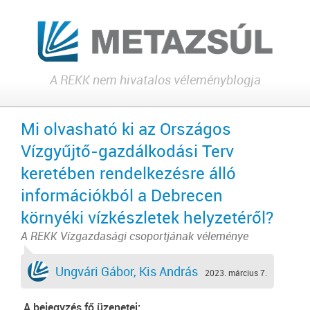
A REKK nem hivatalos véleményblogja
Mi olvasható ki az Országos
Vízgyűjtő-gazdálkodási Terv
keretében rendelkezésre álló
információkból a Debrecen
környéki vízkészletek helyzetéről?
A REKK Vízgazdasági csoportjának véleménye
Ungvári Gábor, Kis András
2023. március 7.
A bejegyzés fő üzenetei: