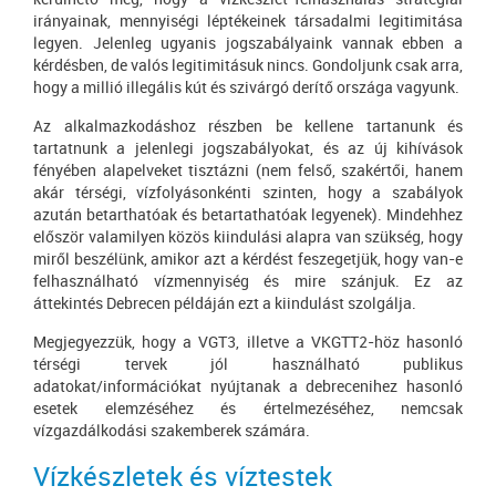
irányainak, mennyiségi léptékeinek társadalmi legitimitása
legyen. Jelenleg ugyanis jogszabályaink vannak ebben a
kérdésben, de valós legitimitásuk nincs. Gondoljunk csak arra,
hogy a millió illegális kút és szivárgó derítő országa vagyunk.
Az alkalmazkodáshoz részben be kellene tartanunk és
tartatnunk a jelenlegi jogszabályokat, és az új kihívások
fényében alapelveket tisztázni (nem felső, szakértői, hanem
akár térségi, vízfolyásonkénti szinten, hogy a szabályok
azután betarthatóak és betartathatóak legyenek). Mindehhez
először valamilyen közös kiindulási alapra van szükség, hogy
miről beszélünk, amikor azt a kérdést feszegetjük, hogy van-e
felhasználható vízmennyiség és mire szánjuk. Ez az
áttekintés Debrecen példáján ezt a kiindulást szolgálja.
Megjegyezzük, hogy a VGT3, illetve a VKGTT2-höz hasonló
térségi tervek jól használható publikus
adatokat/információkat nyújtanak a debrecenihez hasonló
esetek elemzéséhez és értelmezéséhez, nemcsak
vízgazdálkodási szakemberek számára.
Vízkészletek és víztestek