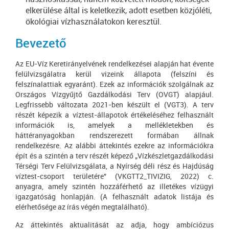
elkerülése által is keletkezik, adott esetben közjóléti,
ökológiai vízhasználatokon keresztül.
Bevezető
Az EU-Víz Keretirányelvének rendelkezései alapján hat évente
felülvizsgálatra kerül vizeink állapota (felszíni és
felszínalattiak egyaránt). Ezek az információk szolgálnak az
Országos Vízgyűjtő Gazdálkodási Terv (OVGT) alapjául.
Legfrissebb változata 2021-ben készült el (VGT3). A terv
részét képezik a víztest-állapotok értékeléséhez felhasznált
információk is, amelyek a mellékletekben és
háttéranyagokban rendszerezett formában állnak
rendelkezésre. Az alábbi áttekintés ezekre az információkra
épít és a szintén a terv részét képező „Vízkészletgazdálkodási
Térségi Terv Felülvizsgálata, a Nyírség déli rész és Hajdúság
víztest-csoport területére” (VKGTT2_TIVIZIG, 2022) c.
anyagra, amely szintén hozzáférhető az illetékes vízügyi
igazgatóság honlapján. (A felhasznált adatok listája és
elérhetősége az írás végén megtalálható).
Az áttekintés aktualitását az adja, hogy ambíciózus