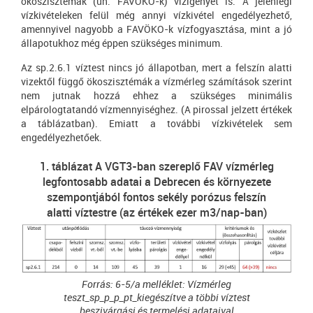
ökoszisztémák (ún. FAVÖKO-k) vízigényét is. A jelenlegi
vízkivételeken felül még annyi vízkivétel engedélyezhető,
amennyivel nagyobb a FAVÖKO-k vízfogyasztása, mint a jó
állapotukhoz még éppen szükséges minimum.
Az sp.2.6.1 víztest nincs jó állapotban, mert a felszín alatti
vizektől függő ökoszisztémák a vízmérleg számítások szerint
nem jutnak hozzá ehhez a szükséges minimális
elpárologtatandó vízmennyiséghez. (A pirossal jelzett értékek
a táblázatban). Emiatt a további vízkivételek sem
engedélyezhetőek.
1. táblázat A VGT3-ban szereplő FAV vízmérleg
legfontosabb adatai a Debrecen és környezete
szempontjából fontos sekély porózus felszín
alatti víztestre (az értékek ezer m3/nap-ban)
Forrás: 6-5/a melléklet: Vízmérleg
teszt_sp_p_p_pt_kiegészítve a többi víztest
beszivárgási és termelési adataival