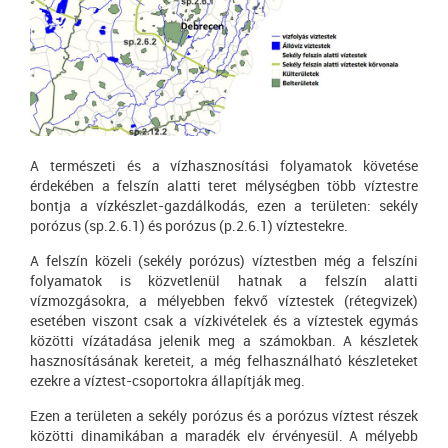
A természeti és a vízhasznosítási folyamatok követése
érdekében a felszín alatti teret mélységben több víztestre
bontja a vízkészlet-gazdálkodás, ezen a területen: sekély
porózus (sp.2.6.1) és porózus (p.2.6.1) víztestekre.
A felszín közeli (sekély porózus) víztestben még a felszíni
folyamatok is közvetlenül hatnak a felszín alatti
vízmozgásokra, a mélyebben fekvő víztestek (rétegvizek)
esetében viszont csak a vízkivételek és a víztestek egymás
közötti vízátadása jelenik meg a számokban. A készletek
hasznosításának kereteit, a még felhasználható készleteket
ezekre a víztest-csoportokra állapítják meg.
Ezen a területen a sekély porózus és a porózus víztest részek
közötti dinamikában a maradék elv érvényesül. A mélyebb