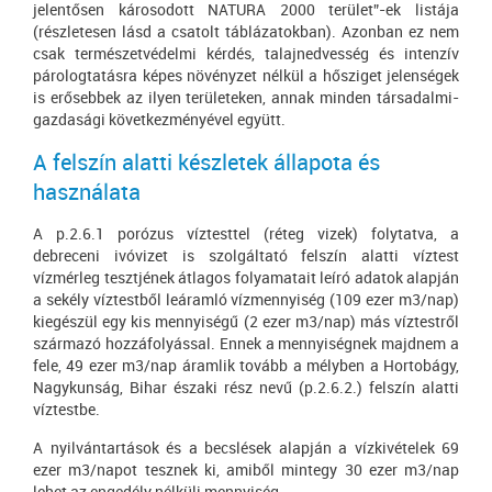
jelentősen károsodott NATURA 2000 terület”-ek listája
(részletesen lásd a csatolt táblázatokban). Azonban ez nem
csak természetvédelmi kérdés, talajnedvesség és intenzív
párologtatásra képes növényzet nélkül a hősziget jelenségek
is erősebbek az ilyen területeken, annak minden társadalmi-
gazdasági következményével együtt.
A felszín alatti készletek állapota és
használata
A p.2.6.1 porózus víztesttel (réteg vizek) folytatva, a
debreceni ivóvizet is szolgáltató felszín alatti víztest
vízmérleg tesztjének átlagos folyamatait leíró adatok alapján
a sekély víztestből leáramló vízmennyiség (109 ezer m3/nap)
kiegészül egy kis mennyiségű (2 ezer m3/nap) más víztestről
származó hozzáfolyással. Ennek a mennyiségnek majdnem a
fele, 49 ezer m3/nap áramlik tovább a mélyben a Hortobágy,
Nagykunság, Bihar északi rész nevű (p.2.6.2.) felszín alatti
víztestbe.
A nyilvántartások és a becslések alapján a vízkivételek 69
ezer m3/napot tesznek ki, amiből mintegy 30 ezer m3/nap
lehet az engedély nélküli mennyiség.