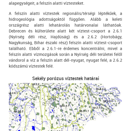
alapegységeit, a felszín alatti víztesteket.
A felszín alatti víztestek regionális/térségi léptékűek, a
hidrogeológia adottságoktól függően. Alább a keleti
országrész alatti lehatárolás határvonalai láthatóak.
Debrecen és külterülete alatt két víztest-csoport a 2.6.1
(Nyírség déli rész, Hajdúság) és a 2.6.2 (Hortobágy,
Nagykunság, Bihar északi rész) felszín alatti víztest-csoport
található. Ebből a 2.6.1-re érdemes koncentrálni, mivel a
felszín alatti vízmozgások során a Nyírség déli területei felől
vándorol a víz a felszín alatt dél-nyugat, nyugat felé, a 2.6.2
kódszámú víztestek felé.
Sekély porózus víztestek határai