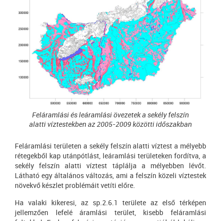
Feláramlási és leáramlási övezetek a sekély felszín
alatti víztestekben az 2005-2009 közötti időszakban
Feláramlási területen a sekély felszín alatti víztest a mélyebb
rétegekből kap utánpótlást, leáramlási területeken fordítva, a
sekély felszín alatti víztest táplálja a mélyebben lévőt.
Látható egy általános változás, ami a felszín közeli víztestek
növekvő készlet problémáit vetíti előre.
Ha valaki kikeresi, az sp.2.6.1 területe az első térképen
jellemzően lefelé áramlási terület, kisebb feláramlási