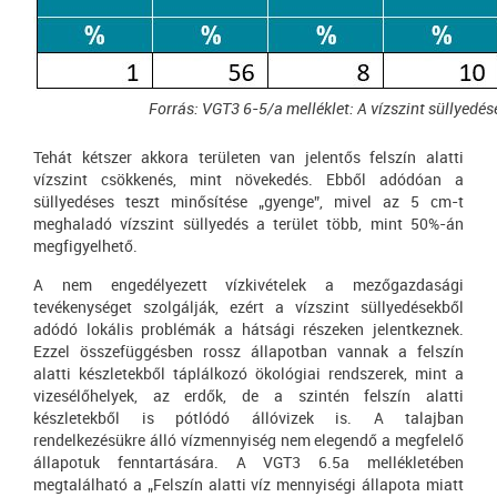
Forrás: VGT3 6-5/a melléklet: A vízszint süllyedés
Tehát kétszer akkora területen van jelentős felszín alatti
vízszint csökkenés, mint növekedés. Ebből adódóan a
süllyedéses teszt minősítése „gyenge”, mivel az 5 cm-t
meghaladó vízszint süllyedés a terület több, mint 50%-án
megfigyelhető.
A nem engedélyezett vízkivételek a mezőgazdasági
tevékenységet szolgálják, ezért a vízszint süllyedésekből
adódó lokális problémák a hátsági részeken jelentkeznek.
Ezzel összefüggésben rossz állapotban vannak a felszín
alatti készletekből táplálkozó ökológiai rendszerek, mint a
vizesélőhelyek, az erdők, de a szintén felszín alatti
készletekből is pótlódó állóvizek is. A talajban
rendelkezésükre álló vízmennyiség nem elegendő a megfelelő
állapotuk fenntartására. A VGT3 6.5a mellékletében
megtalálható a „Felszín alatti víz mennyiségi állapota miatt