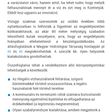
a varázslatot várni, hanem attól, ha lehet tudni, hogy melyik
felhasználónak mennyit ér a víz és ezt meg is fizettetjük.
Ebből lesz ugyanis az innováció.
Vízügyi szakmai szervezetek az utóbbi években több
nyilatkozatban is felhívták a figyelmet az engedélyezetlen
kútkialakítások, az akár 80 méter mélységig szabadon
létesíthető kutak veszélyeire, arra, hogy az engedélyezés
hiányában ellehetetlenül a készletgazdálkodás. Az
állásfoglalások a Magyar Hidrológiai Társaság honlapján pl
itt
és
itt
megtekinthetőek. A szerzők kb. ilyen helyzetek
kialakulására gondolhattak.
Összefoglalva tehát a rendelkezésre álló környezetpolitikai
lehetőségek a következők:
Az illegális vízhasználatok feltárása, szigorú
büntetésekkel történő visszaszorítása, a legális
használatok felé történő terelése
A kommunális és természeti célok számára biztosítandó
mennyiség egyértelmű kijelölése és elfogadtatása az
érdekeltekkel (a legitimitás megteremtése)
Olyan szabályrendszer kialakítása, amiben megjelenik a