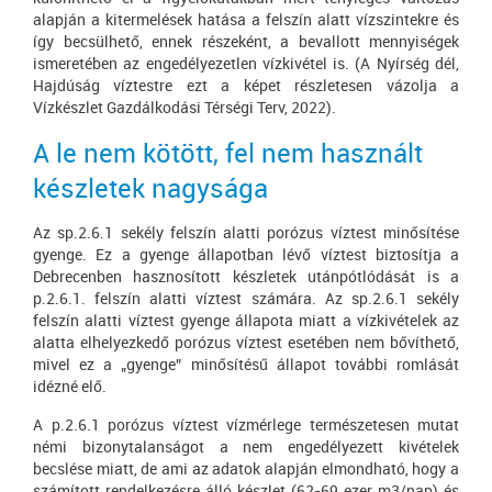
alapján a kitermelések hatása a felszín alatt vízszintekre és
így becsülhető, ennek részeként, a bevallott mennyiségek
ismeretében az engedélyezetlen vízkivétel is. (A Nyírség dél,
Hajdúság víztestre ezt a képet részletesen vázolja a
Vízkészlet Gazdálkodási Térségi Terv, 2022).
A le nem kötött, fel nem használt
készletek nagysága
Az sp.2.6.1 sekély felszín alatti porózus víztest minősítése
gyenge. Ez a gyenge állapotban lévő víztest biztosítja a
Debrecenben hasznosított készletek utánpótlódását is a
p.2.6.1. felszín alatti víztest számára. Az sp.2.6.1 sekély
felszín alatti víztest gyenge állapota miatt a vízkivételek az
alatta elhelyezkedő porózus víztest esetében nem bővíthető,
mivel ez a „gyenge” minősítésű állapot további romlását
idézné elő.
A p.2.6.1 porózus víztest vízmérlege természetesen mutat
némi bizonytalanságot a nem engedélyezett kivételek
becslése miatt, de ami az adatok alapján elmondható, hogy a
számított rendelkezésre álló készlet (62-69 ezer m3/nap) és