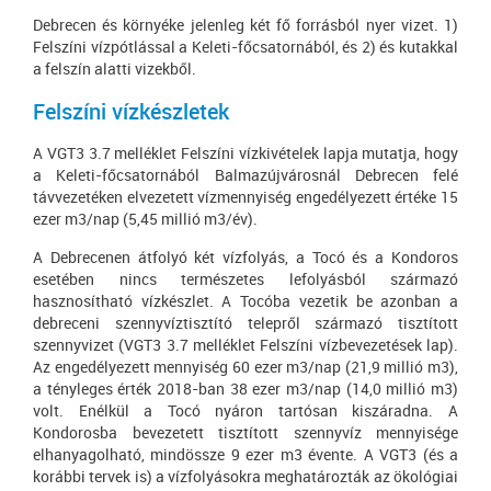
Debrecen és környéke jelenleg két fő forrásból nyer vizet. 1)
Felszíni vízpótlással a Keleti-főcsatornából, és 2) és kutakkal
a felszín alatti vizekből.
Felszíni vízkészletek
A VGT3 3.7 melléklet Felszíni vízkivételek lapja mutatja, hogy
a Keleti-főcsatornából Balmazújvárosnál Debrecen felé
távvezetéken elvezetett vízmennyiség engedélyezett értéke 15
ezer m3/nap (5,45 millió m3/év).
A Debrecenen átfolyó két vízfolyás, a Tocó és a Kondoros
esetében nincs természetes lefolyásból származó
hasznosítható vízkészlet. A Tocóba vezetik be azonban a
debreceni szennyvíztisztító telepről származó tisztított
szennyvizet (VGT3 3.7 melléklet Felszíni vízbevezetések lap).
Az engedélyezett mennyiség 60 ezer m3/nap (21,9 millió m3),
a tényleges érték 2018-ban 38 ezer m3/nap (14,0 millió m3)
volt. Enélkül a Tocó nyáron tartósan kiszáradna. A
Kondorosba bevezetett tisztított szennyvíz mennyisége
elhanyagolható, mindössze 9 ezer m3 évente. A VGT3 (és a
korábbi tervek is) a vízfolyásokra meghatározták az ökológiai