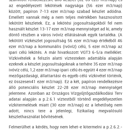
az engedélyezett lekötések nagysága (56 ezer m3/nap)
között, papíron 7-13 ezer m3/nap szabad készlet adódna.
Emellett vannak még a nem teljes mértékben hasznosított
lekötött készletek. Ez, a lekötési jogosultságokból fel nem
használt készlet 13-17 ezer m3/nap mennyiséget ad ki, amely
döntő részben a város ivóvíz ellátásának egyik tartaléka. (A
lekötött vízkészlet jogosultság 56 ezer m3/nap értékéből 46
ezer m3/nap a kommunális (ivóvíz) célú, 5 ezer m3/nap az
ipari célú lekötés. A már hivatkozott VGT3 6-5/a melléklet:
Vízkivételek a felszín alatti víztesteken adattábla alapján
ezeknek a készlet jogosultságoknak a terhére 35 ezer m3/nap
ivóvíz célú, 1,2 ezer m3/nap ipari célú és együtt 4 ezer m3/nap
mezőgazdasági, állattartási és egyéb célú vízkivétel történik,
ez összesen41 ezer m3/nap). Ez a két, papíron rendelkezésre
álló potenciális készlet 22-28 ezer m3/nap mennyiséget
jelentene. Azonban az Országos Vízgyűjtőgazdálkodási Terv
adatai alapján a p.2.6.1 víztestből történő engedélyezetlen
vízkitermelések miatt (30 ezer m3/nap) ez a lehetőség nem
adott, nincs tere a jelenlegi, fizikailag megvalósuló
készlethasználat bővítésének.
Felmerülhet a kérdés, hogy nem lehet-e kitermelni a p.2.6.2.-