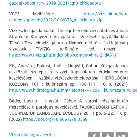
gazdalkodasi-terv-2019-2021/vgt3-elfogadott/
VGT3 Mellékletek -
https://vizeink.hu/wp-
content/uploads/2022/10/VGT3_mellekletek.zip
Vízkészlet-gazdálkodási Térségi Terv felülvizsgálata és annak
Stratégiai Környezeti Vizsgálata - Vízkészlet-gazdálkodási
Térségi Terv felülvizsgálata a Nyírség déli rész és Hajdúság
víztestek TIVIZIG területére eső részén -
http://www.tivizig.hu/index.php?content=hirek&id=617
Kis, András ; Rákosi, Judit ; Ungvári, Gábor: Közgazdasági
eszközök szerepe a vízzel kapcsolatos érdekellentétek
kezelésében – szűkös vízkészletek elosztása. HIDROLÓGIAI
KÖZLÖNY 101 : különszám pp. 106-111. , 6 p. (2021)
http://www.hidrologia.hu/mht/letoltes/HK2021_kulonszam_v5.
Báder, László ; Ungvári, Gábor: A városi hőszigethatás
mérséklése a párolgás növelésével. TÁJÖKOLÓGIAI LAPOK /
JOURNAL OF LANDSCAPE ECOLOGY 20 : 1 pp. 5-22. , 18 p.
(2022)
https://doi.org/10.56617/tl.3369
Vízgazdaság
,
vízkészlet-