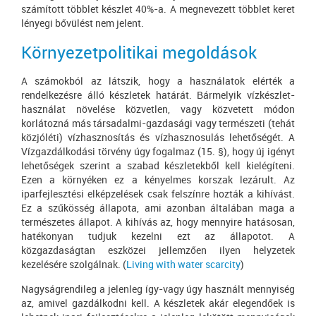
számított többlet készlet 40%-a. A megnevezett többlet keret
lényegi bővülést nem jelent.
Környezetpolitikai megoldások
A számokból az látszik, hogy a használatok elérték a
rendelkezésre álló készletek határát. Bármelyik vízkészlet-
használat növelése közvetlen, vagy közvetett módon
korlátozná más társadalmi-gazdasági vagy természeti (tehát
közjóléti) vízhasznosítás és vízhasznosulás lehetőségét. A
Vízgazdálkodási törvény úgy fogalmaz (15. §), hogy új igényt
lehetőségek szerint a szabad készletekből kell kielégíteni.
Ezen a környéken ez a kényelmes korszak lezárult. Az
iparfejlesztési elképzelések csak felszínre hozták a kihívást.
Ez a szűkösség állapota, ami azonban általában maga a
természetes állapot. A kihívás az, hogy mennyire hatásosan,
hatékonyan tudjuk kezelni ezt az állapotot. A
közgazdaságtan eszközei jellemzően ilyen helyzetek
kezelésére szolgálnak. (
Living with water scarcity
)
Nagyságrendileg a jelenleg így-vagy úgy használt mennyiség
az, amivel gazdálkodni kell. A készletek akár elegendőek is