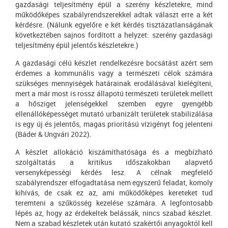
gazdasági teljesítmény épül a szerény készletekre, mind
működőképes szabályrendszerekkel adtak választ erre a két
kérdésre. (Nálunk egyelőre e két kérdés tisztázatlanságának
következtében sajnos fordított a helyzet: szerény gazdasági
teljesítmény épül jelentős készletekre.)
A gazdasági célú készlet rendelkezésre bocsátást azért sem
érdemes a kommunális vagy a természeti célok számára
szükséges mennyiségek határainak erodálásával kielégíteni,
mert a már most is rossz állapotú természeti területek mellett
a hősziget jelenségekkel szemben egyre gyengébb
ellenállóképességet mutató urbanizált területek stabilizálása
is egy új és jelentős, magas prioritású vízigényt fog jelenteni
(Báder & Ungvári 2022).
A készlet allokáció kiszámíthatósága és a megbízható
szolgáltatás a kritikus időszakokban alapvető
versenyképességi kérdés lesz. A célnak megfelelő
szabályrendszer elfogadtatása nem egyszerű feladat, komoly
kihívás, de csak ez az, ami működőképes kereteket tud
teremteni a szűkösség kezelése számára. A legfontosabb
lépés az, hogy az érdekeltek belássák, nincs szabad készlet.
Nem a szabad készletek után kutató szakértői anyagoktól kell