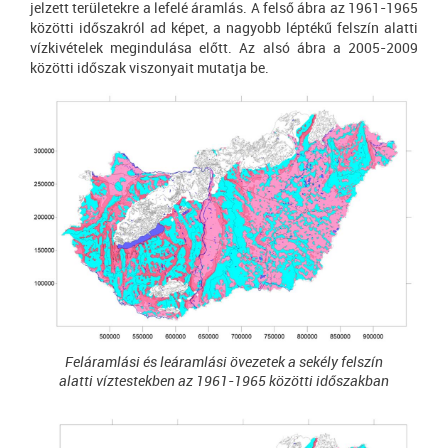
jelzett területekre a lefelé áramlás. A felső ábra az 1961-1965
közötti időszakról ad képet, a nagyobb léptékű felszín alatti
vízkivételek megindulása előtt. Az alsó ábra a 2005-2009
közötti időszak viszonyait mutatja be.
Feláramlási és leáramlási övezetek a sekély felszín
alatti víztestekben az 1961-1965 közötti időszakban