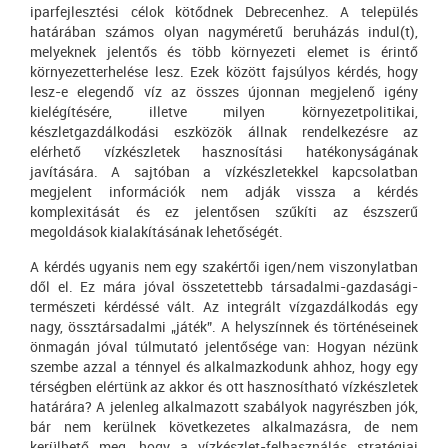
iparfejlesztési célok kötődnek Debrecenhez. A település
határában számos olyan nagyméretű beruházás indul(t),
melyeknek jelentős és több környezeti elemet is érintő
környezetterhelése lesz. Ezek között fajsúlyos kérdés, hogy
lesz-e elegendő víz az összes újonnan megjelenő igény
kielégítésére, illetve milyen környezetpolitikai,
készletgazdálkodási eszközök állnak rendelkezésre az
elérhető vízkészletek hasznosítási hatékonyságának
javítására. A sajtóban a vízkészletekkel kapcsolatban
megjelent információk nem adják vissza a kérdés
komplexitását és ez jelentősen szűkíti az észszerű
megoldások kialakításának lehetőségét.
A kérdés ugyanis nem egy szakértői igen/nem viszonylatban
dől el. Ez mára jóval összetettebb társadalmi-gazdasági-
természeti kérdéssé vált. Az integrált vízgazdálkodás egy
nagy, össztársadalmi „játék”. A helyszínnek és történéseinek
önmagán jóval túlmutató jelentősége van: Hogyan nézünk
szembe azzal a ténnyel és alkalmazkodunk ahhoz, hogy egy
térségben elértünk az akkor és ott hasznosítható vízkészletek
határára? A jelenleg alkalmazott szabályok nagyrészben jók,
bár nem kerülnek következetes alkalmazásra, de nem
kerülhető meg, hogy a vízkészlet-felhasználás stratégiai