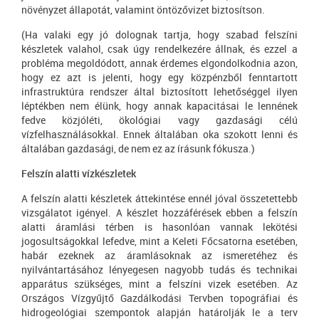
növényzet állapotát, valamint öntözővizet biztosítson.
(Ha valaki egy jó dolognak tartja, hogy szabad felszíni
készletek valahol, csak úgy rendelkezére állnak, és ezzel a
probléma megoldódott, annak érdemes elgondolkodnia azon,
hogy ez azt is jelenti, hogy egy közpénzből fenntartott
infrastruktúra rendszer által biztosított lehetőséggel ilyen
léptékben nem élünk, hogy annak kapacitásai le lennének
fedve közjóléti, ökológiai vagy gazdasági célú
vízfelhasználásokkal. Ennek általában oka szokott lenni és
általában gazdasági, de nem ez az írásunk fókusza.)
Felszín alatti vízkészletek
A felszín alatti készletek áttekintése ennél jóval összetettebb
vizsgálatot igényel. A készlet hozzáférések ebben a felszín
alatti áramlási térben is hasonlóan vannak lekötési
jogosultságokkal lefedve, mint a Keleti Főcsatorna esetében,
habár ezeknek az áramlásoknak az ismeretéhez és
nyilvántartásához lényegesen nagyobb tudás és technikai
apparátus szükséges, mint a felszíni vizek esetében. Az
Országos Vízgyűjtő Gazdálkodási Tervben topográfiai és
hidrogeológiai szempontok alapján határolják le a terv