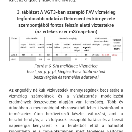
3. táblázat A VGT3-ban szereplő FAV vízmérleg
legfontosabb adatai a Debrecent és környezete
szempontjából fontos felszín alatti víztestekre
(az értékek ezer m3/nap-ban)
Forrás: 6-5/a melléklet: Vízmérleg
teszt_sp_p_p_pt_kiegészítve a többi víztest
beszivárgási és termelési adataival
Az engedély nélküli vízkivételek mennyiségének becslésére a
vízmérleg számolások és a vízháztartás modellezési
eredmények összevetése alapján van lehetőség. Több év
átlagában a meteorológiai viszonyokból lehet kiszámítani a
természetes úton bekövetkező készlet változást, amit a
felszíni lefolyás, a vízfolyások lecsapoló hatása és a beeső
napenergia kényszerít ki a területből, ettől a hatástól
különíthető el a figyelőkutakban mért tényleges változás