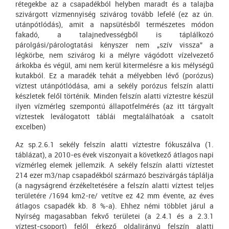
rétegekbe az a csapadékból helyben maradt és a talajba
szivárgott vízmennyiség szivárog tovább lefelé (ez az ún.
utánpótlódás), amit a napsütésből természetes módon
fakadó, a talajnedvességből is táplálkozó
párolgási/párologtatási kényszer nem „szív vissza” a
légkörbe, nem szivárog ki a mélyre vágódott vízelvezető
árkokba és végül, ami nem kerül kitermelésre a kis mélységű
kutakból. Ez a maradék tehát a mélyebben lévő (porózus)
víztest utánpótlódása, ami a sekély porózus felszín alatti
készletek felől történik. Minden felszín alatti víztestre készül
ilyen vízmérleg szempontú állapotfelmérés (az itt tárgyalt
víztestek leválogatott táblái megtalálhatóak a csatolt
excelben)
Az sp.2.6.1 sekély felszín alatti víztestre fókuszálva (1.
táblázat), a 2010-es évek viszonyait a következő átlagos napi
vízmérleg elemek jellemzik. A sekély felszín alatti víztestet
214 ezer m3/nap csapadékból származó beszivárgás táplálja
(a nagyságrend érzékeltetésére a felszín alatti víztest teljes
területére /1694 km2-re/ vetítve ez 42 mm évente, az éves
átlagos csapadék kb. 8 %-a). Ehhez némi többlet járul a
Nyírség magasabban fekvő területei (a 2.4.1 és a 2.3.1
víztest-csoport) felől érkező oldalirányú felszín alatti