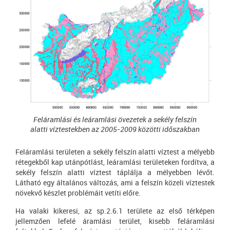
Feláramlási és leáramlási övezetek a sekély felszín
alatti víztestekben az 2005-2009 közötti időszakban
Feláramlási területen a sekély felszín alatti víztest a mélyebb
rétegekből kap utánpótlást, leáramlási területeken fordítva, a
sekély felszín alatti víztest táplálja a mélyebben lévőt.
Látható egy általános változás, ami a felszín közeli víztestek
növekvő készlet problémáit vetíti előre.
Ha valaki kikeresi, az sp.2.6.1 területe az első térképen
jellemzően lefelé áramlási terület, kisebb feláramlási