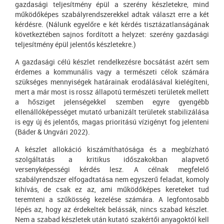
gazdasági teljesítmény épül a szerény készletekre, mind
működőképes szabályrendszerekkel adtak választ erre a két
kérdésre. (Nálunk egyelőre e két kérdés tisztázatlanságának
következtében sajnos fordított a helyzet: szerény gazdasági
teljesítmény épül jelentős készletekre.)
A gazdasági célú készlet rendelkezésre bocsátást azért sem
érdemes a kommunális vagy a természeti célok számára
szükséges mennyiségek határainak erodálásával kielégíteni,
mert a már most is rossz állapotú természeti területek mellett
a hősziget jelenségekkel szemben egyre gyengébb
ellenállóképességet mutató urbanizált területek stabilizálása
is egy új és jelentős, magas prioritású vízigényt fog jelenteni
(Báder & Ungvári 2022).
A készlet allokáció kiszámíthatósága és a megbízható
szolgáltatás a kritikus időszakokban alapvető
versenyképességi kérdés lesz. A célnak megfelelő
szabályrendszer elfogadtatása nem egyszerű feladat, komoly
kihívás, de csak ez az, ami működőképes kereteket tud
teremteni a szűkösség kezelése számára. A legfontosabb
lépés az, hogy az érdekeltek belássák, nincs szabad készlet.
Nem a szabad készletek után kutató szakértői anyagoktól kell