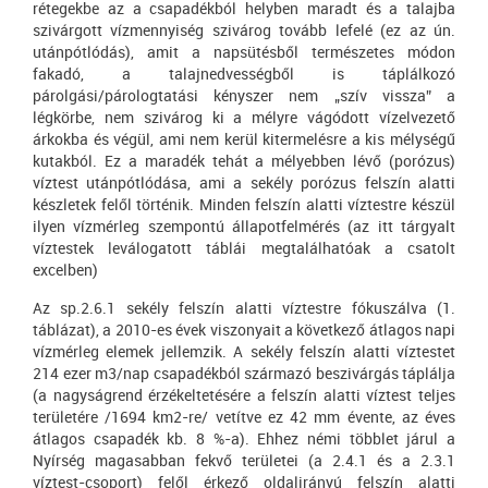
rétegekbe az a csapadékból helyben maradt és a talajba
szivárgott vízmennyiség szivárog tovább lefelé (ez az ún.
utánpótlódás), amit a napsütésből természetes módon
fakadó, a talajnedvességből is táplálkozó
párolgási/párologtatási kényszer nem „szív vissza” a
légkörbe, nem szivárog ki a mélyre vágódott vízelvezető
árkokba és végül, ami nem kerül kitermelésre a kis mélységű
kutakból. Ez a maradék tehát a mélyebben lévő (porózus)
víztest utánpótlódása, ami a sekély porózus felszín alatti
készletek felől történik. Minden felszín alatti víztestre készül
ilyen vízmérleg szempontú állapotfelmérés (az itt tárgyalt
víztestek leválogatott táblái megtalálhatóak a csatolt
excelben)
Az sp.2.6.1 sekély felszín alatti víztestre fókuszálva (1.
táblázat), a 2010-es évek viszonyait a következő átlagos napi
vízmérleg elemek jellemzik. A sekély felszín alatti víztestet
214 ezer m3/nap csapadékból származó beszivárgás táplálja
(a nagyságrend érzékeltetésére a felszín alatti víztest teljes
területére /1694 km2-re/ vetítve ez 42 mm évente, az éves
átlagos csapadék kb. 8 %-a). Ehhez némi többlet járul a
Nyírség magasabban fekvő területei (a 2.4.1 és a 2.3.1
víztest-csoport) felől érkező oldalirányú felszín alatti