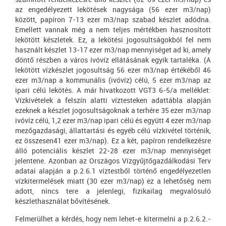
az engedélyezett lekötések nagysága (56 ezer m3/nap)
között, papíron 7-13 ezer m3/nap szabad készlet adódna.
Emellett vannak még a nem teljes mértékben hasznosított
lekötött készletek. Ez, a lekötési jogosultságokból fel nem
használt készlet 13-17 ezer m3/nap mennyiséget ad ki, amely
döntő részben a város ivóvíz ellátásának egyik tartaléka. (A
lekötött vízkészlet jogosultság 56 ezer m3/nap értékéből 46
ezer m3/nap a kommunális (ivóvíz) célú, 5 ezer m3/nap az
ipari célú lekötés. A már hivatkozott VGT3 6-5/a melléklet:
Vízkivételek a felszín alatti víztesteken adattábla alapján
ezeknek a készlet jogosultságoknak a terhére 35 ezer m3/nap
ivóvíz célú, 1,2 ezer m3/nap ipari célú és együtt 4 ezer m3/nap
mezőgazdasági, állattartási és egyéb célú vízkivétel történik,
ez összesen41 ezer m3/nap). Ez a két, papíron rendelkezésre
álló potenciális készlet 22-28 ezer m3/nap mennyiséget
jelentene. Azonban az Országos Vízgyűjtőgazdálkodási Terv
adatai alapján a p.2.6.1 víztestből történő engedélyezetlen
vízkitermelések miatt (30 ezer m3/nap) ez a lehetőség nem
adott, nincs tere a jelenlegi, fizikailag megvalósuló
készlethasználat bővítésének.
Felmerülhet a kérdés, hogy nem lehet-e kitermelni a p.2.6.2.-