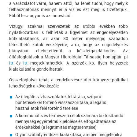
a varázslatot várni, hanem attól, ha lehet tudni, hogy melyik
felhasználónak mennyit ér a víz és ezt meg is fizettetjük.
Ebből lesz ugyanis az innováció.
Vízügyi szakmai szervezetek az utóbbi években több
nyilatkozatban is felhívták a figyelmet az engedélyezetlen
kútkialakítások, az akár 80 méter mélységig szabadon
létesíthető kutak veszélyeire, arra, hogy az engedélyezés
hiányában ellehetetlenül a készletgazdálkodás. Az
állásfoglalások a Magyar Hidrológiai Társaság honlapján pl
itt
és
itt
megtekinthetőek. A szerzők kb. ilyen helyzetek
kialakulására gondolhattak.
Összefoglalva tehát a rendelkezésre álló környezetpolitikai
lehetőségek a következők:
Az illegális vízhasználatok feltárása, szigorú
büntetésekkel történő visszaszorítása, a legális
használatok felé történő terelése
A kommunális és természeti célok számára biztosítandó
mennyiség egyértelmű kijelölése és elfogadtatása az
érdekeltekkel (a legitimitás megteremtése)
Olyan szabályrendszer kialakítása, amiben megjelenik a