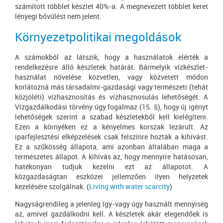
számított többlet készlet 40%-a. A megnevezett többlet keret
lényegi bővülést nem jelent.
Környezetpolitikai megoldások
A számokból az látszik, hogy a használatok elérték a
rendelkezésre álló készletek határát. Bármelyik vízkészlet-
használat növelése közvetlen, vagy közvetett módon
korlátozná más társadalmi-gazdasági vagy természeti (tehát
közjóléti) vízhasznosítás és vízhasznosulás lehetőségét. A
Vízgazdálkodási törvény úgy fogalmaz (15. §), hogy új igényt
lehetőségek szerint a szabad készletekből kell kielégíteni.
Ezen a környéken ez a kényelmes korszak lezárult. Az
iparfejlesztési elképzelések csak felszínre hozták a kihívást.
Ez a szűkösség állapota, ami azonban általában maga a
természetes állapot. A kihívás az, hogy mennyire hatásosan,
hatékonyan tudjuk kezelni ezt az állapotot. A
közgazdaságtan eszközei jellemzően ilyen helyzetek
kezelésére szolgálnak. (
Living with water scarcity
)
Nagyságrendileg a jelenleg így-vagy úgy használt mennyiség
az, amivel gazdálkodni kell. A készletek akár elegendőek is