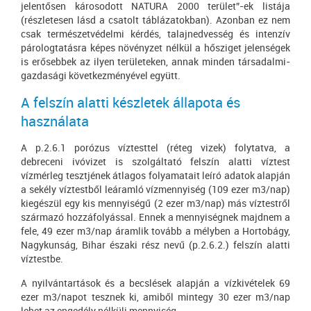
jelentősen károsodott NATURA 2000 terület”-ek listája
(részletesen lásd a csatolt táblázatokban). Azonban ez nem
csak természetvédelmi kérdés, talajnedvesség és intenzív
párologtatásra képes növényzet nélkül a hősziget jelenségek
is erősebbek az ilyen területeken, annak minden társadalmi-
gazdasági következményével együtt.
A felszín alatti készletek állapota és
használata
A p.2.6.1 porózus víztesttel (réteg vizek) folytatva, a
debreceni ivóvizet is szolgáltató felszín alatti víztest
vízmérleg tesztjének átlagos folyamatait leíró adatok alapján
a sekély víztestből leáramló vízmennyiség (109 ezer m3/nap)
kiegészül egy kis mennyiségű (2 ezer m3/nap) más víztestről
származó hozzáfolyással. Ennek a mennyiségnek majdnem a
fele, 49 ezer m3/nap áramlik tovább a mélyben a Hortobágy,
Nagykunság, Bihar északi rész nevű (p.2.6.2.) felszín alatti
víztestbe.
A nyilvántartások és a becslések alapján a vízkivételek 69
ezer m3/napot tesznek ki, amiből mintegy 30 ezer m3/nap
lehet az engedély nélküli mennyiség.