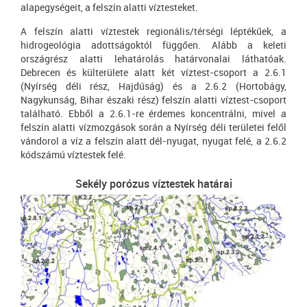
alapegységeit, a felszín alatti víztesteket.
A felszín alatti víztestek regionális/térségi léptékűek, a
hidrogeológia adottságoktól függően. Alább a keleti
országrész alatti lehatárolás határvonalai láthatóak.
Debrecen és külterülete alatt két víztest-csoport a 2.6.1
(Nyírség déli rész, Hajdúság) és a 2.6.2 (Hortobágy,
Nagykunság, Bihar északi rész) felszín alatti víztest-csoport
található. Ebből a 2.6.1-re érdemes koncentrálni, mivel a
felszín alatti vízmozgások során a Nyírség déli területei felől
vándorol a víz a felszín alatt dél-nyugat, nyugat felé, a 2.6.2
kódszámú víztestek felé.
Sekély porózus víztestek határai