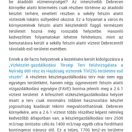
be átadódó vízmennyiséget? Az intenzívebb Debrecen
környéke alatti kitermelés csak részben történne az átadódó
készlet terhére, emellett részben a sekély felszín alatti
víztestek lokális süllyedést okozná. Ez a folyamat a város és
környezetének felszín alatti készletektől függő természeti
területeit hozná még rosszabb helyzetbe. Hasonló
kedvezőtlen folyamatokat lehetne feltételezni, mint az
bemutatásra került a sekély felszín alatti víztest Debrecentől
távolabb eső területei esetében.
Ennek a de facto helyzetnek a kezelésére került kidolgozásra a
„Vízkészlet-gazdálkodási Térségi Terv felülvizsgálata a
Nyírség déli rész és Hajdúság víztestek TIVIZIG területére eső
részén”.
A részletes készletgazdálkodási terv már nem egy
egységes területként, hanem négy, úgynevezett felszín alatti
vízgazdálkodási egységre (FAVE) bontva jeleníti meg a 2.6.1
víztest területet. A kifeszített vízkészletgazdálkodási helyzet
miatt a terv csak minimális többlet hasznosítási készlet
jogosultság kiadását tekinti megvalósíthatónak. Debrecen
környékére, ami a 2.6.1 víztest többi részéhez képest némileg
kedvezőbb állapotban van, a készletgazdálkodási terv 2500
m3/nap öntözési célú és 1400 m3/nap egyéb célra fordítható
kontingenst irányoz elő. Ez a teljes, 1700 km2-es területre