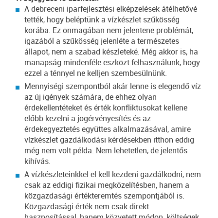
A debreceni iparfejlesztési elképzelések átélhetővé
tették, hogy beléptünk a vízkészlet szűkösség
korába. Ez önmagában nem jelentene problémát,
igazából a szűkösség jelenléte a természetes
állapot, nem a szabad készleteké. Még akkor is, ha
manapság mindenféle eszközt felhasználunk, hogy
ezzel a ténnyel ne kelljen szembesülnünk.
Mennyiségi szempontból akár lenne is elegendő víz
az új igények számára, de ehhez olyan
érdekellentéteket és érték konfliktusokat kellene
előbb kezelni a jogérvényesítés és az
érdekegyeztetés együttes alkalmazásával, amire
vízkészlet gazdálkodási kérdésekben itthon eddig
még nem volt példa. Nem lehetetlen, de jelentős
kihívás.
A vízkészleteinkkel el kell kezdeni gazdálkodni, nem
csak az eddigi fizikai megközelítésben, hanem a
közgazdasági értékteremtés szempontjából is.
Közgazdasági érték nem csak direkt
hasznosítással, hanem közvetett módon, költségek