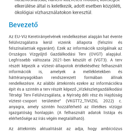
elkerülése által is keletkezik, adott esetben közjóléti,
ökológiai vízhasználatokon keresztül.
Bevezető
Az EU-Víz Keretirányelvének rendelkezései alapján hat évente
felülvizsgálatra kerül vizeink állapota (felszíni és
felszínalattiak egyaránt). Ezek az információk szolgálnak az
Országos Vízgyűjtő Gazdálkodási Terv (OVGT) alapjául.
Legfrissebb változata 2021-ben készült el (VGT3). A terv
részét képezik a víztest-állapotok értékeléséhez felhasznált
információk is, amelyek a mellékletekben és
háttéranyagokban rendszerezett formában állnak
rendelkezésre. Az alábbi áttekintés ezekre az információkra
épít és a szintén a terv részét képező „Vízkészletgazdálkodási
Térségi Terv Felülvizsgálata, a Nyírség déli rész és Hajdúság
víztest-csoport területére” (VKGTT2_TIVIZIG, 2022) c.
anyagra, amely szintén hozzáférhető az illetékes vízügyi
igazgatóság honlapján. (A felhasznált adatok listája és
elérhetősége az írás végén megtalálható).
Az áttekintés aktualitását az adja, hogy ambíciózus