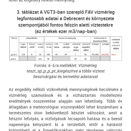
3. táblázat A VGT3-ban szereplő FAV vízmérleg
legfontosabb adatai a Debrecent és környezete
szempontjából fontos felszín alatti víztestekre
(az értékek ezer m3/nap-ban)
Forrás: 6-5/a melléklet: Vízmérleg
teszt_sp_p_p_pt_kiegészítve a többi víztest
beszivárgási és termelési adataival
Az engedély nélküli vízkivételek mennyiségének becslésére a
vízmérleg számolások és a vízháztartás modellezési
eredmények összevetése alapján van lehetőség. Több év
átlagában a meteorológiai viszonyokból lehet kiszámítani a
természetes úton bekövetkező készlet változást, amit a
felszíni lefolyás, a vízfolyások lecsapoló hatása és a beeső
napenergia kényszerít ki a területből, ettől a hatástól
különíthető el a figyelőkutakban mért tényleges változás