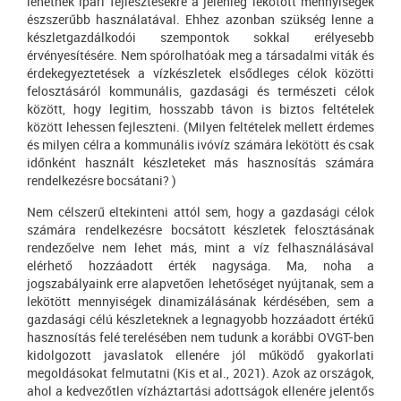
lehetnek ipari fejlesztésekre a jelenleg lekötött mennyiségek
észszerűbb használatával. Ehhez azonban szükség lenne a
készletgazdálkodói szempontok sokkal erélyesebb
érvényesítésére. Nem spórolhatóak meg a társadalmi viták és
érdekegyeztetések a vízkészletek elsődleges célok közötti
felosztásáról kommunális, gazdasági és természeti célok
között, hogy legitim, hosszabb távon is biztos feltételek
között lehessen fejleszteni. (Milyen feltételek mellett érdemes
és milyen célra a kommunális ivóvíz számára lekötött és csak
időnként használt készleteket más hasznosítás számára
rendelkezésre bocsátani? )
Nem célszerű eltekinteni attól sem, hogy a gazdasági célok
számára rendelkezésre bocsátott készletek felosztásának
rendezőelve nem lehet más, mint a víz felhasználásával
elérhető hozzáadott érték nagysága. Ma, noha a
jogszabályaink erre alapvetően lehetőséget nyújtanak, sem a
lekötött mennyiségek dinamizálásának kérdésében, sem a
gazdasági célú készleteknek a legnagyobb hozzáadott értékű
hasznosítás felé terelésében nem tudunk a korábbi OVGT-ben
kidolgozott javaslatok ellenére jól működő gyakorlati
megoldásokat felmutatni (Kis et al., 2021). Azok az országok,
ahol a kedvezőtlen vízháztartási adottságok ellenére jelentős