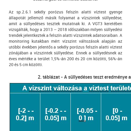
Az sp.2.6.1 sekély porózus felszín alatti víztest gyenge
állapotát jellemző másik folyamat a vízszintek süllyedése,
amit a süllyedéses tesztek mutatnak ki. A VGT3 keretében
vizsgálták, hogy a 2013 – 2018 időszakban milyen süllyedési
trendek jelentkeztek a felszín alatti vízszintek adatsoraiban. A
monitoring kutakban mért vízszint változások alapján az
utóbbi években jelentős a sekély porózus felszín alatti víztest
zónájában a vízszintek süllyedése. Ennek a süllyedésnek az
éves mértéke a terület 1,5%-án 200 és 20 cm közötti, 56%-án
20 és 5 cm közötti.
2. táblázat - A süllyedéses teszt eredménye a