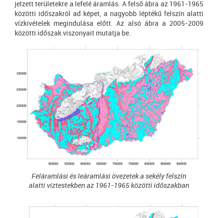
jelzett területekre a lefelé áramlás. A felső ábra az 1961-1965
közötti időszakról ad képet, a nagyobb léptékű felszín alatti
vízkivételek megindulása előtt. Az alsó ábra a 2005-2009
közötti időszak viszonyait mutatja be.
Feláramlási és leáramlási övezetek a sekély felszín
alatti víztestekben az 1961-1965 közötti időszakban