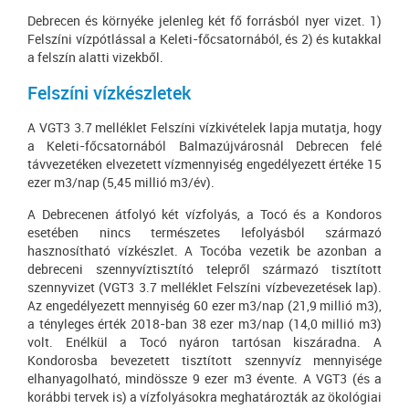
Debrecen és környéke jelenleg két fő forrásból nyer vizet. 1)
Felszíni vízpótlással a Keleti-főcsatornából, és 2) és kutakkal
a felszín alatti vizekből.
Felszíni vízkészletek
A VGT3 3.7 melléklet Felszíni vízkivételek lapja mutatja, hogy
a Keleti-főcsatornából Balmazújvárosnál Debrecen felé
távvezetéken elvezetett vízmennyiség engedélyezett értéke 15
ezer m3/nap (5,45 millió m3/év).
A Debrecenen átfolyó két vízfolyás, a Tocó és a Kondoros
esetében nincs természetes lefolyásból származó
hasznosítható vízkészlet. A Tocóba vezetik be azonban a
debreceni szennyvíztisztító telepről származó tisztított
szennyvizet (VGT3 3.7 melléklet Felszíni vízbevezetések lap).
Az engedélyezett mennyiség 60 ezer m3/nap (21,9 millió m3),
a tényleges érték 2018-ban 38 ezer m3/nap (14,0 millió m3)
volt. Enélkül a Tocó nyáron tartósan kiszáradna. A
Kondorosba bevezetett tisztított szennyvíz mennyisége
elhanyagolható, mindössze 9 ezer m3 évente. A VGT3 (és a
korábbi tervek is) a vízfolyásokra meghatározták az ökológiai