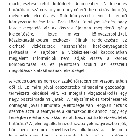
iparfejlesztési célok kötődnek Debrecenhez. A település
határában számos olyan nagyméretű beruházás indul(t),
melyeknek jelentős és több környezeti elemet is érintő
környezetterhelése lesz. Ezek között fajsúlyos kérdés, hogy
lesz-e elegendő víz az összes újonnan megjelenő igény
kielégítésére, illetve milyen környezetpolitikai,
készletgazdálkodási eszközök állnak rendelkezésre az
elérhető vízkészletek hasznosítási hatékonyságának
javítására. A sajtóban a vízkészletekkel kapcsolatban
megjelent információk nem adják vissza a kérdés
komplexitását és ez jelentősen szűkíti az észszerű
megoldások kialakításának lehetőségét.
A kérdés ugyanis nem egy szakértői igen/nem viszonylatban
dől el. Ez mára jóval összetettebb társadalmi-gazdasági-
természeti kérdéssé vált. Az integrált vízgazdálkodás egy
nagy, össztársadalmi „játék”. A helyszínnek és történéseinek
önmagán jóval túlmutató jelentősége van: Hogyan nézünk
szembe azzal a ténnyel és alkalmazkodunk ahhoz, hogy egy
térségben elértünk az akkor és ott hasznosítható vízkészletek
határára? A jelenleg alkalmazott szabályok nagyrészben jók,
bár nem kerülnek következetes alkalmazásra, de nem
kerülhető meg, hogy a vízkészlet-felhasználás stratégiai