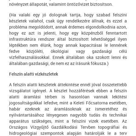
növényzet állapotát, valamint öntözővizet biztosítson.
(Ha valaki egy jó dolognak tartja, hogy szabad felszíni
készletek valahol, csak úgy rendelkezére állnak, és ezzel a
probléma megoldódott, annak érdemes elgondolkodnia azon,
hogy ez azt is jelenti, hogy egy közpénzből fenntartott
infrastruktúra rendszer által biztosított lehetőséggel ilyen
léptékben nem élünk, hogy annak kapacitásai le lennének
fedve közjóléti, ökológiai vagy gazdasági célú
vízfelhasználásokkal. Ennek általában oka szokott lenni és
általában gazdasági, de nem ez az írásunk fókusza.)
Felszín alatti vízkészletek
A felszín alatti készletek áttekintése ennél jóval összetettebb
vizsgálatot igényel. A készlet hozzáférések ebben a felszín
alatti áramlási térben is hasonlóan vannak lekötési
jogosultságokkal lefedve, mint a Keleti Főcsatorna esetében,
habár ezeknek az áramlásoknak az ismeretéhez és
nyilvántartásához lényegesen nagyobb tudás és technikai
apparátus szükséges, mint a felszíni vizek esetében. Az
Országos Vízgyűjtő Gazdálkodási Tervben topográfiai és
hidrogeológiai szempontok alapján határolják le a terv