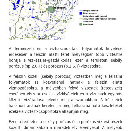
A természeti és a vízhasznosítási folyamatok követése
érdekében a felszín alatti teret mélységben több víztestre
bontja a vízkészlet-gazdálkodás, ezen a területen: sekély
porózus (sp.2.6.1) és porózus (p.2.6.1) víztestekre.
A felszín közeli (sekély porózus) víztestben még a felszíni
folyamatok is közvetlenül hatnak a felszín alatti
vízmozgásokra, a mélyebben fekvő víztestek (rétegvizek)
esetében viszont csak a vízkivételek és a víztestek egymás
közötti vízátadása jelenik meg a számokban. A készletek
hasznosításának kereteit, a még felhasználható készleteket
ezekre a víztest-csoportokra állapítják meg.
Ezen a területen a sekély porózus és a porózus víztest részek
közötti dinamikában a maradék elv érvényesül. A mélyebb