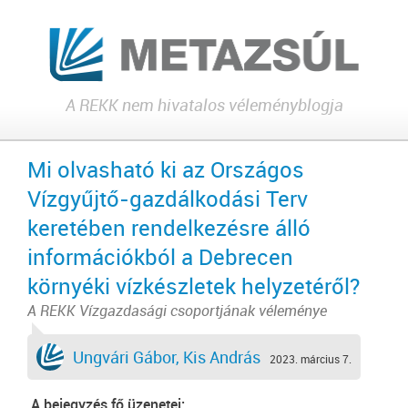
A REKK nem hivatalos véleményblogja
Mi olvasható ki az Országos
Vízgyűjtő-gazdálkodási Terv
keretében rendelkezésre álló
információkból a Debrecen
környéki vízkészletek helyzetéről?
A REKK Vízgazdasági csoportjának véleménye
Ungvári Gábor, Kis András
2023. március 7.
A bejegyzés fő üzenetei: