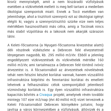
kisvíz mennyiségét, amit a nem kiszáradó vízfolyások
esetében a vízkivételek mellett is meg kell tartani a mederben
ökológiai szempontok miatt. Ennek a Tocó esetében van
jelentősége, ahol a tisztított szennyvíz ezt az ökológiai igényt
elégíti ki, vagyis a szennyvíztisztító szürke vize nem teljes
mértékben hasznosítható más célra, amíg a Tocónak nincs
más stabil vízpótlása és a lakosok nem akarják szárazon
látni.
A Keleti-főcsatorna (a Nyugati-főcsatorna kivezetése alatti)
déli részének vízkészlete a Debrecen felé elvezetettnél
lényegesen nagyobb, kb. 295 millió m3/év. Ebből a jelenleg
engedélyezett vízkivezetések és vízkivételek mértéke 160
millió m3/év, ami tartalmazza a Debrecen felé történő ivóvíz
átvezetést is. A főcsatornából az átvezetések növelésének
tehát nem felszíni készlet korlátai vannak, hanem vízszállító
infrastruktúra kiépítési és fenntartási korlátai és emellett
lehetnek a felhasználási célok szempontjából jelentkező
vízminőségi korlátok is. Egy ilyen vízszállító infrastruktúra
kapacitás bővítés a
Civaqua
projekt, amelynek révén további
mintegy 107 ezer m3/nap (évi 40 millió m3) vizet terveznek a
Keleti Főcsatornából Debrecen környékére juttatni, hogy
javítsa a város környezetében a vízfolyások, állóvizek és a