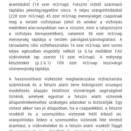
áramlásból (14 ezer m3/nap). Felszíni vízből származó
táplálás jelenleg/egyelőre nincs. A teljes utánpótlódásból
(228 ezer m3/nap) 45 ezer m3/nap mennyiséget csapolnak
meg a terület vízfolyásai (ahol és amikor a vízfolyás
medrében alacsonyabban van a vízszint, mint a talajvízszint
a vízfolyás környezetében), valamint 39 ezer m3/nap
mennyiség táplálja a területi párolgást/párologtatást. A
társadalmi célú vízfelhasználás 16 ezer m3/nap, ami szinte
teljes egészében engedély nélküli (a 6.5a melléklet FAV
vízkivételek lap szerint 15 ezer m3/nap). A mélységi
készleteket (p.2.6.1) 109 ezer m3/nap leszivárgó
vízmennyiség táplálja.
A hasznosítható vízkészlet meghatározása vízháztartási
számítások és a felszín alatti térre kidolgozott országos
modellezés alapján felállított vízmérlegek segítségével
történik, amelyek egyúttal a felszín alatti víztestek
állapotértékeléséhez szükséges adatokat is biztosítják. Egy
víztest akkor van jó állapotban, ha a csapadékból, a felszíni
vizekből és a szomszédos víztestek felől érkező ún.
utánpótlódás fedezi a szomszédos víztestek felé történő
áramlást, a vízkivételeket és a felszín alatti vizektől függő