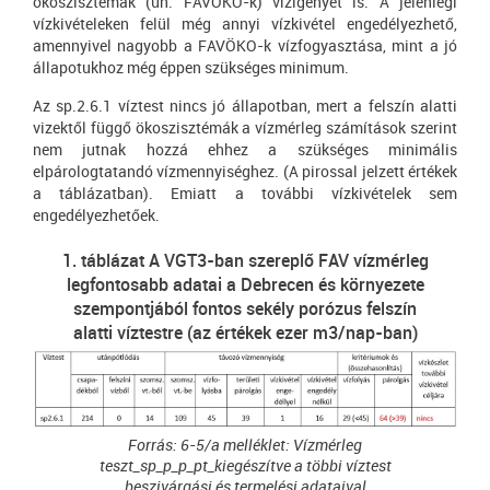
ökoszisztémák (ún. FAVÖKO-k) vízigényét is. A jelenlegi
vízkivételeken felül még annyi vízkivétel engedélyezhető,
amennyivel nagyobb a FAVÖKO-k vízfogyasztása, mint a jó
állapotukhoz még éppen szükséges minimum.
Az sp.2.6.1 víztest nincs jó állapotban, mert a felszín alatti
vizektől függő ökoszisztémák a vízmérleg számítások szerint
nem jutnak hozzá ehhez a szükséges minimális
elpárologtatandó vízmennyiséghez. (A pirossal jelzett értékek
a táblázatban). Emiatt a további vízkivételek sem
engedélyezhetőek.
1. táblázat A VGT3-ban szereplő FAV vízmérleg
legfontosabb adatai a Debrecen és környezete
szempontjából fontos sekély porózus felszín
alatti víztestre (az értékek ezer m3/nap-ban)
Forrás: 6-5/a melléklet: Vízmérleg
teszt_sp_p_p_pt_kiegészítve a többi víztest
beszivárgási és termelési adataival