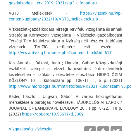
gazdalkodasi-terv-2019-2021/vgt3-elfogadott/
VGT3 Mellékletek -
https://vizeink.hu/wp-
content/uploads/2022/10/VGT3_mellekletek.zip
Vízkészlet-gazdálkodási Térségi Terv felülvizsgálata és annak
Stratégiai Környezeti Vizsgálata - Vízkészlet-gazdálkodási
Térségi Terv felülvizsgálata a Nyírség déli rész és Hajdúság
víztestek TIVIZIG területére eső részén -
http://www.tivizig.hu/index.php?content=hirek&id=617
Kis, András ; Rákosi, Judit ; Ungvári, Gábor: Közgazdasági
eszközök szerepe a vízzel kapcsolatos érdekellentétek
kezelésében – szűkös vízkészletek elosztása. HIDROLÓGIAI
KÖZLÖNY 101 : különszám pp. 106-111. , 6 p. (2021)
http://www.hidrologia.hu/mht/letoltes/HK2021_kulonszam_v5.
Báder, László ; Ungvári, Gábor: A városi hőszigethatás
mérséklése a párolgás növelésével. TÁJÖKOLÓGIAI LAPOK /
JOURNAL OF LANDSCAPE ECOLOGY 20 : 1 pp. 5-22. , 18 p.
(2022)
https://doi.org/10.56617/tl.3369
Vízgazdaság
,
vízkészlet-