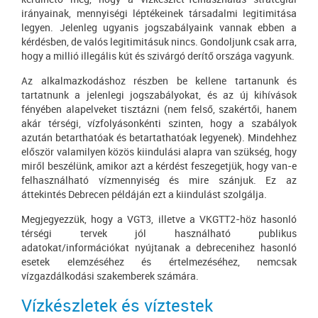
irányainak, mennyiségi léptékeinek társadalmi legitimitása
legyen. Jelenleg ugyanis jogszabályaink vannak ebben a
kérdésben, de valós legitimitásuk nincs. Gondoljunk csak arra,
hogy a millió illegális kút és szivárgó derítő országa vagyunk.
Az alkalmazkodáshoz részben be kellene tartanunk és
tartatnunk a jelenlegi jogszabályokat, és az új kihívások
fényében alapelveket tisztázni (nem felső, szakértői, hanem
akár térségi, vízfolyásonkénti szinten, hogy a szabályok
azután betarthatóak és betartathatóak legyenek). Mindehhez
először valamilyen közös kiindulási alapra van szükség, hogy
miről beszélünk, amikor azt a kérdést feszegetjük, hogy van-e
felhasználható vízmennyiség és mire szánjuk. Ez az
áttekintés Debrecen példáján ezt a kiindulást szolgálja.
Megjegyezzük, hogy a VGT3, illetve a VKGTT2-höz hasonló
térségi tervek jól használható publikus
adatokat/információkat nyújtanak a debrecenihez hasonló
esetek elemzéséhez és értelmezéséhez, nemcsak
vízgazdálkodási szakemberek számára.
Vízkészletek és víztestek