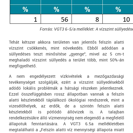
Forrás: VGT3 6-5/a melléklet: A vízszint süllyedés
Tehát kétszer akkora területen van jelentős felszín alatti
vízszint csökkenés, mint növekedés. Ebből adódóan a
süllyedéses teszt minősítése „gyenge”, mivel az 5 cm-t
meghaladó vízszint süllyedés a terület több, mint 50%-án
megfigyelhető.
A nem engedélyezett vízkivételek a mezőgazdasági
tevékenységet szolgálják, ezért a vízszint süllyedésekből
adódó lokális problémák a hátsági részeken jelentkeznek.
Ezzel összefüggésben rossz állapotban vannak a felszín
alatti készletekből táplálkozó ökológiai rendszerek, mint a
vizesélőhelyek, az erdők, de a szintén felszín alatti
készletekből is pótlódó állóvizek is. A talajban
rendelkezésükre álló vízmennyiség nem elegendő a megfelelő
állapotuk fenntartására. A VGT3 6.5a mellékletében
megtalálható a „Felszín alatti víz mennyiségi állapota miatt