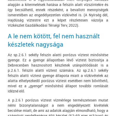
alapján a kitermelések hatása a felszín alatt vízszintekre és
így becsülhető, ennek részeként, a bevallott mennyiségek
ismeretében az engedélyezetlen vízkivétel is. (A Nyírség dél,
Hajdúság víztestre ezt a képet részletesen vázolja a
Vízkészlet Gazdálkodási Térségi Terv, 2022).
A le nem kötött, fel nem használt
készletek nagysága
Az sp.2.6.1 sekély felszín alatti porózus víztest minősítése
gyenge. Ez a gyenge állapotban lévő víztest biztosítja a
Debrecenben hasznosított készletek utánpótlódását is a
p.2.6.1. felszín alatti víztest számára. Az sp.2.6.1 sekély
felszín alatti víztest gyenge állapota miatt a vízkivételek az
alatta elhelyezkedő porózus víztest esetében nem bővíthető,
mivel ez a „gyenge” minősítésű állapot további romlását
idézné elő.
A p.2.6.1 porózus víztest vízmérlege természetesen mutat
némi bizonytalanságot a nem engedélyezett kivételek
becslése miatt, de ami az adatok alapján elmondható, hogy a
számított rendelkezésre álló készlet (62-69 ezer m3/nap) és