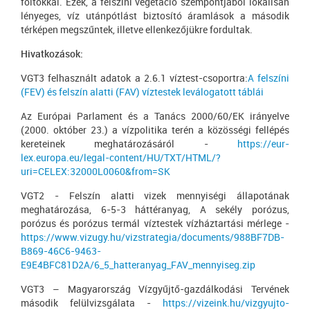
foltokkal. Ezek, a felszíni vegetáció szempontjából lokálisan
lényeges, víz utánpótlást biztosító áramlások a második
térképen megszűntek, illetve ellenkezőjükre fordultak.
Hivatkozások:
VGT3 felhasznált adatok a 2.6.1 víztest-csoportra:
A felszíni
(FEV) és felszín alatti (FAV) víztestek leválogatott táblái
Az Európai Parlament és a Tanács 2000/60/EK irányelve
(2000. október 23.) a vízpolitika terén a közösségi fellépés
kereteinek meghatározásáról -
https://eur-
lex.europa.eu/legal-content/HU/TXT/HTML/?
uri=CELEX:32000L0060&from=SK
VGT2 - Felszín alatti vizek mennyiségi állapotának
meghatározása, 6-5-3 háttéranyag, A sekély porózus,
porózus és porózus termál víztestek vízháztartási mérlege -
https://www.vizugy.hu/vizstrategia/documents/988BF7DB-
B869-46C6-9463-
E9E4BFC81D2A/6_5_hatteranyag_FAV_mennyiseg.zip
VGT3 – Magyarország Vízgyűjtő-gazdálkodási Tervének
második felülvizsgálata -
https://vizeink.hu/vizgyujto-