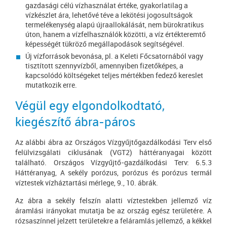
gazdasági célú vízhasználat értéke, gyakorlatilag a
vízkészlet ára, lehetővé téve a lekötési jogosultságok
termelékenység alapú újraallokálását, nem bürokratikus
úton, hanem a vízfelhasználók közötti, a víz értékteremtő
képességét tükröző megállapodások segítségével.
Új vízforrások bevonása, pl. a Keleti Főcsatornából vagy
tisztított szennyvízből, amennyiben fizetőképes, a
kapcsolódó költségeket teljes mértékben fedező kereslet
mutatkozik erre.
Végül egy elgondolkodtató,
kiegészítő ábra-páros
Az alábbi ábra az Országos Vízgyűjtőgazdálkodási Terv első
felülvizsgálati ciklusának (VGT2) háttéranyagai között
található. Országos Vízgyűjtő-gazdálkodási Terv: 6.5.3
Háttéranyag, A sekély porózus, porózus és porózus termál
víztestek vízháztartási mérlege, 9., 10. ábrák.
Az ábra a sekély felszín alatti víztestekben jellemző víz
áramlási irányokat mutatja be az ország egész területére. A
rózsaszínnel jelzett területekre a feláramlás jellemző, a kékkel