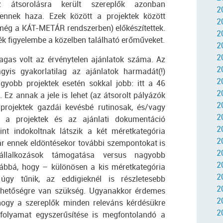
átsorolásra került szereplők azonban
2
nnek haza. Ezek között a projektek között
2
(még a KÁT-METÁR rendszerben) előkészítettek.
2
ék figyelembe a közelben található erőműveket.
20
2
agas volt az érvénytelen ajánlatok száma. Az
2
gyis gyakorlatilag az ajánlatok harmadát(!)
2
agyobb projektek esetén sokkal jobb: itt a 46
2
. Ez annak a jele is lehet (az átsorolt pályázók
20
rojektek gazdái kevésbé rutinosak, és/vagy
2
i a projektek és az ajánlati dokumentáció
2
int indokoltnak látszik a két méretkategória
2
bár ennek eldöntésekor további szempontokat is
2
vállalkozások támogatása versus nagyobb
2
vábbá, hogy – különösen a kis méretkategória
2
gy tűnik, az eddigieknél is részletesebb
2
i lehetőségre van szükség. Ugyanakkor érdemes
20
 hogy a szereplők minden releváns kérdésükre
2
 folyamat egyszerűsítése is megfontolandó a