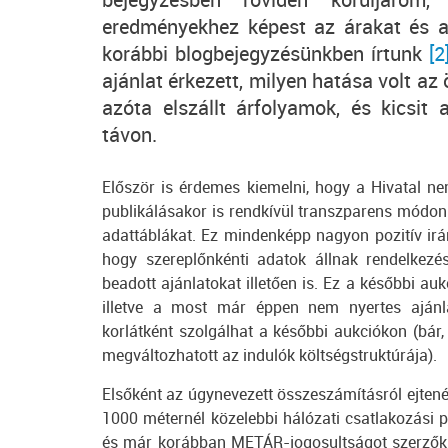
eredményekhez képest az árakat és a 
korábbi blogbejegyzésünkben írtunk
[2
ajánlat érkezett, milyen hatása volt a
azóta elszállt árfolyamok, és kicsit 
távon.
Először is érdemes kiemelni, hogy a Hivatal n
publikálásakor is rendkívül transzparens módon t
adattáblákat. Ez mindenképp nagyon pozitív irá
hogy szereplőnkénti adatok állnak rendelkezé
beadott ajánlatokat illetően is. Ez a későbbi auk
illetve a most már éppen nem nyertes ajánla
korlátként szolgálhat a későbbi aukciókon (bár
megváltozhatott az indulók költségstruktúrája).
Elsőként az úgynevezett összeszámításról ejten
1000 méternél közelebbi hálózati csatlakozási 
és már korábban METÁR-jogosultságot szerzők k