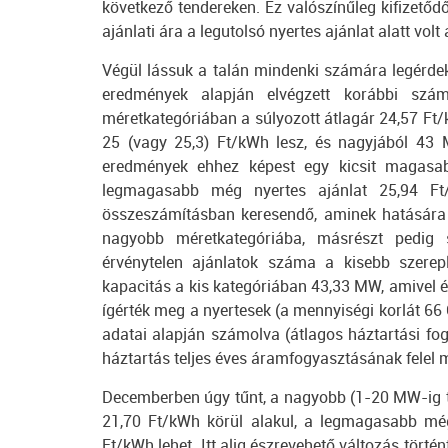
következő tendereken. Ez valószínűleg kifizetőd
ajánlati ára a legutolsó nyertes ajánlat alatt volt
Végül lássuk a talán mindenki számára legérdek
eredmények alapján elvégzett korábbi szám
méretkategóriában a súlyozott átlagár 24,57 Ft
25 (vagy 25,3) Ft/kWh lesz, és nagyjából 43
eredmények ehhez képest egy kicsit magasab
legmagasabb még nyertes ajánlat 25,94 Ft
összeszámításban keresendő, aminek hatására 
nagyobb méretkategóriába, másrészt pedig s
érvénytelen ajánlatok száma a kisebb szerepl
kapacitás a kis kategóriában 43,33 MW, amivel
ígérték meg a nyertesek (a mennyiségi korlát 66
adatai alapján számolva (átlagos háztartási f
háztartás teljes éves áramfogyasztásának felel 
Decemberben úgy tűnt, a nagyobb (1-20 MW-ig te
21,70 Ft/kWh körül alakul, a legmagasabb még
Ft/kWh lehet. Itt alig észrevehető változás tör