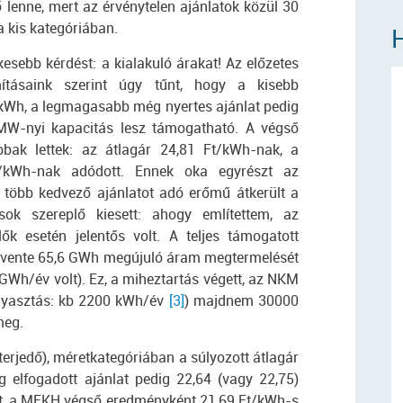
ő lenne, mert az érvénytelen ajánlatok közül 30
 a kis kategóriában.
esebb kérdést: a kialakuló árakat! Az előzetes
ításaink szerint úgy tűnt, hogy a kisebb
/kWh, a legmagasabb még nyertes ajánlat pedig
 MW-nyi kapacitás lesz támogatható. A végső
bak lettek: az átlagár 24,81 Ft/kWh-nak, a
/kWh-nak adódott. Ennek oka egyrészt az
több kedvező ajánlatot adó erőmű átkerült a
ok szereplő kiesett: ahogy említettem, az
ők esetén jelentős volt. A teljes támogatott
 évente 65,6 GWh megújuló áram megtermelését
 GWh/év volt). Ez, a miheztartás végett, az NKM
ogyasztás: kb 2200 kWh/év
[3]
) majdnem 30000
meg.
rjedő), méretkategóriában a súlyozott átlagár
 elfogadott ajánlat pedig 22,64 (vagy 22,75)
tént, a MEKH végső eredményként 21,69 Ft/kWh-s