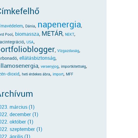
Címkefelhő
napenergia
,
,
,
límavédelem
Dánia
METÁR
,
biomassza
,
,
,
rd Pool
NEKT
,
,
acintegráció
USA
ortfolioblogger
,
,
Vízgazdaság
,
ellátásbiztonság
,
arbonadó
illamosenergia
,
,
,
versenyjog
importkitettség
,
,
,
zén-dioxid
heti érdekes ábra
import
MFF
Archívum
023. március (
1
)
022. december (
1
)
022. október (
1
)
022. szeptember (
1
)
22. április (
1
)