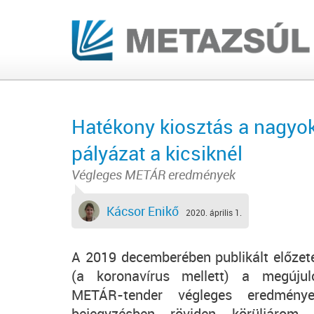
Hatékony kiosztás a nagyok
pályázat a kicsiknél
Végleges METÁR eredmények
Kácsor Enikő
2020. április 1.
A 2019 decemberében publikált előze
(a koronavírus mellett) a megújul
METÁR-tender végleges eredmén
bejegyzésben röviden körüljárom