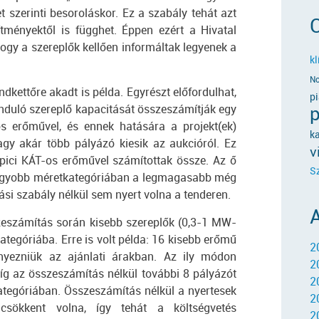
t szerinti besoroláskor. Ez a szabály tehát azt
ítményektől is függhet. Éppen ezért a Hivatal
ogy a szereplők kellően informáltak legyenek a
k
No
dkettőre akadt is példa. Egyrészt előfordulhat,
pi
duló szereplő kapacitását összeszámítják egy
p
 erőművel, és ennek hatására a projekt(ek)
k
vagy akár több pályázó kiesik az aukcióról. Ez
v
 pici KÁT-os erőművel számítottak össze. Az ő
S
 nagyobb méretkategóriában a legmagasabb még
ási szabály nélkül sem nyert volna a tenderen.
zeszámítás során kisebb szereplők (0,3-1 MW-
tegóriába. Erre is volt példa: 16 kisebb erőmű
2
enyezniük az ajánlati árakban. Az ily módon
2
míg az összeszámítás nélkül további 8 pályázót
2
kategóriában. Összeszámítás nélkül a nyertesek
2
csökkent volna, így tehát a költségvetés
20