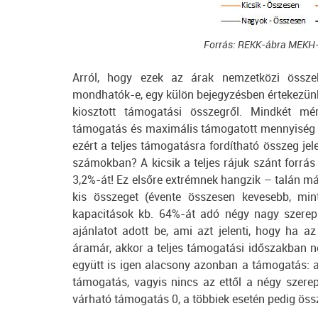
Forrás: REKK-ábra MEKH-
Arról, hogy ezek az árak nemzetközi össz
mondhatók-e, egy külön bejegyzésben értekezün
kiosztott támogatási összegről. Mindkét mé
támogatás és maximális támogatott mennyiség köz
ezért a teljes támogatásra fordítható összeg je
számokban? A kicsik a teljes rájuk szánt forrás
3,2%-át! Ez elsőre extrémnek hangzik – talán 
kis összeget (évente összesen kevesebb, mint
kapacitások kb. 64%-át adó négy nagy szerepl
ajánlatot adott be, ami azt jelenti, hogy ha 
áramár, akkor a teljes támogatási időszakban n
együtt is igen alacsony azonban a támogatás: a 
támogatás, vagyis nincs az ettől a négy szerep
várható támogatás 0, a többiek esetén pedig öss