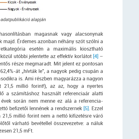
adatpublikáció alapján
ehasonlításban magasnak vagy alacsonynak
k majd. Érdemes azonban néhány szót szólni a
retkategória esetén a maximális kiosztható
ül utóbbi jelentette az effektív korlátot
[4]
–
lentős része megmaradt. Mit jelent ez pontosan
 62,4%-át „hívták le”, a nagyok pedig csupán a
másodikra is. Ami részben magyarázza a nagyon
 21,5 millió forint!), az az, hogy a nyertes
ő a számításhoz használt referenciaár alatti
az évek során nem menne ez alá a referencia-
ettó befizetői lennének a rendszernek
[5]
. Ezzel
21,5 millió forint nem a nettó kifizetésre váró
lőtől várható bevétellel összevezetve: a náluk
zesen 21,5 mFt.