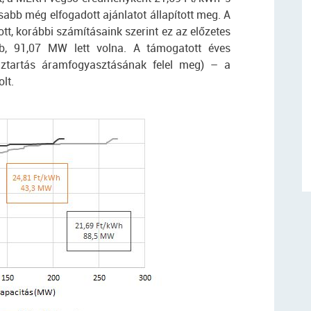
abb még elfogadott ajánlatot állapított meg. A
t, korábbi számításaink szerint ez az előzetes
, 91,07 MW lett volna. A támogatott éves
ztartás áramfogyasztásának felel meg) – a
lt.