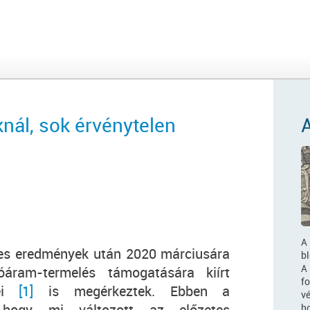
nál, sok érvénytelen
A
tes eredmények után 2020 márciusára
b
A 
óáram-termelés támogatására kiírt
f
yei
[1]
is megérkeztek. Ebben a
v
, hogy mi változott az előzetes
h