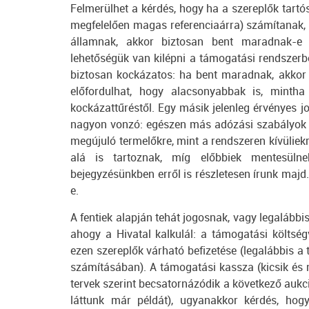
Felmerülhet a kérdés, hogy ha a szereplők tar
megfelelően magas referenciaárra) számítanak, t
államnak, akkor biztosan bent maradnak-e 
lehetőségük van kilépni a támogatási rendszerb
biztosan kockázatos: ha bent maradnak, akkor 
előfordulhat, hogy alacsonyabbak is, mintha
kockázattűréstől. Egy másik jelenleg érvényes j
nagyon vonzó: egészen más adózási szabályok
megújuló termelőkre, mint a rendszeren kívülie
alá is tartoznak, míg előbbiek mentesüln
bejegyzésünkben erről is részletesen írunk majd
e.
A fentiek alapján tehát jogosnak, vagy legalább
ahogy a Hivatal kalkulál: a támogatási költség
ezen szereplők várható befizetése (legalábbis a
számításában). A támogatási kassza (kicsik é
tervek szerint becsatornázódik a következő aukc
láttunk már példát), ugyanakkor kérdés, hog