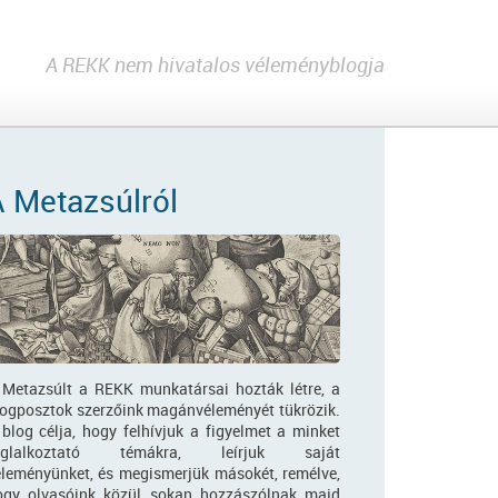
A REKK nem hivatalos véleményblogja
A Metazsúlról
 Metazsúlt a REKK munkatársai hozták létre, a
logposztok szerzőink magánvéleményét tükrözik.
blog célja, hogy felhívjuk a figyelmet a minket
oglalkoztató témákra, leírjuk saját
éleményünket, és megismerjük másokét, remélve,
ogy olvasóink közül sokan hozzászólnak majd