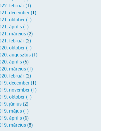
022. február (
1
)
021. december (
1
)
021. október (
1
)
21. április (
1
)
021. március (
2
)
021. február (
2
)
020. október (
1
)
020. augusztus (
1
)
20. április (
5
)
020. március (
1
)
020. február (
2
)
019. december (
1
)
019. november (
1
)
019. október (
1
)
019. június (
2
)
019. május (
1
)
19. április (
6
)
019. március (
8
)