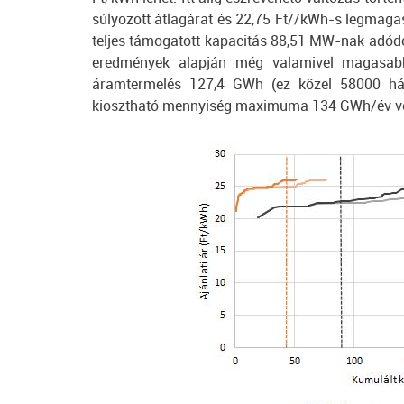
súlyozott átlagárat és 22,75 Ft//kWh-s legmagas
teljes támogatott kapacitás 88,51 MW-nak adódot
eredmények alapján még valamivel magasabb
áramtermelés 127,4 GWh (ez közel 58000 há
kiosztható mennyiség maximuma 134 GWh/év vo