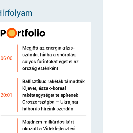
Hírfolyam
Megjött az energiakrízis-
számla: hiába a spórolás,
06:00
súlyos forintokat éget el az
ország esténként
Ballisztikus rakéták támadták
Kijevet, észak-koreai
rakétaegységet telepítenek
20:01
Oroszországba – Ukrajnai
háborús híreink szerdán
Majdnem milliárdos kárt
okozott a Vidékfejlesztési