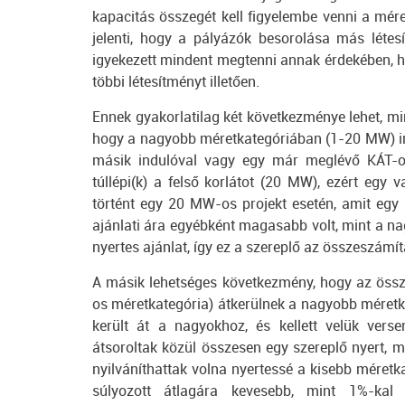
kapacitás összegét kell figyelembe venni a mére
jelenti, hogy a pályázók besorolása más létes
igyekezett mindent megtenni annak érdekében, h
többi létesítményt illetően.
Ennek gyakorlatilag két következménye lehet, min
hogy a nagyobb méretkategóriában (1-20 MW) in
másik indulóval vagy egy már meglévő KÁT-os
túllépi(k) a felső korlátot (20 MW), ezért egy 
történt egy 20 MW-os projekt esetén, amit egy
ajánlati ára egyébként magasabb volt, mint a
nyertes ajánlat, így ez a szereplő az összeszámít
A másik lehetséges következmény, hogy az öss
os méretkategória) átkerülnek a nagyobb méretka
került át a nagyokhoz, és kellett velük vers
átsoroltak közül összesen egy szereplő nyert, 
nyilváníthattak volna nyertessé a kisebb méret
súlyozott átlagára kevesebb, mint 1%-kal 