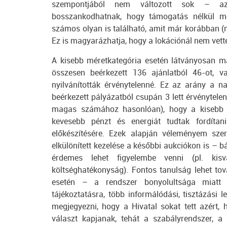
szempontjából nem változott sok – az 
bosszankodhatnak, hogy támogatás nélkül me
számos olyan is található, amit már korábban 
Ez is magyarázhatja, hogy a lokációnál nem vett
A kisebb méretkategória esetén látványosan m
összesen beérkezett 136 ajánlatból 46-ot, va
nyilvánították érvénytelenné. Ez az arány a n
beérkezett pályázatból csupán 3 lett érvénytelen
magas számához hasonlóan), hogy a kisebb p
kevesebb pénzt és energiát tudtak fordítan
előkészítésére. Ezek alapján véleményem szer
elkülönített kezelése a későbbi aukciókon is – 
érdemes lehet figyelembe venni (pl. kis
költséghatékonyság). Fontos tanulság lehet to
esetén – a rendszer bonyolultsága miatt ú
tájékoztatásra, több informálódási, tisztázás
megjegyezni, hogy a Hivatal sokat tett azért,
választ kapjanak, tehát a szabályrendszer, a