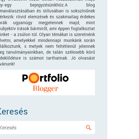
gy-egy bejegyzésünkhöz.A blog
émaválasztásában és stílusában is sokszínűnek
gérkezik: rövid elemzések és szakmailag érdekes
brák ugyanúgy megjelennek majd, mint
ubjektív írások bármiről, ami éppen foglalkoztat
nket - a zsúlon túl. Olyan témákat is szeretnénk
elvetni, amelyekkel mindennapi munkánk során
alálkoztunk, s melyek nem feltétlenül jelennek
eg tanulmányainkban, de talán szélesebb körű
rdeklődésre is számot tarthatnak. Jó olvasást
ívánunk!
Keresés