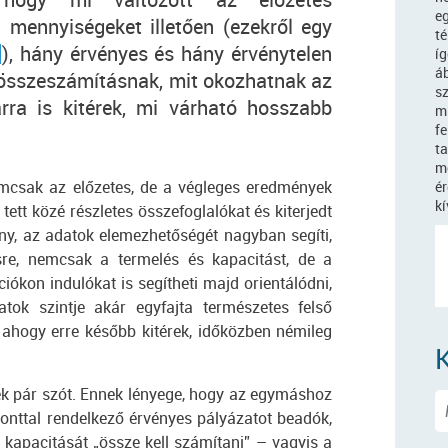
e
mennyiségeket illetően (ezekről egy
t
]
), hány érvényes és hány érvénytelen
í
á
z összeszámításnak, mit okozhatnak az
sz
arra is kitérek, mi várható hosszabb
mi
f
t
m
emcsak az előzetes, de a végleges eredmények
é
k
ett közé részletes összefoglalókat és kiterjedt
ny, az adatok elemezhetőségét nagyban segíti,
sre, nemcsak a termelés és kapacitást, de a
ciókon indulókat is segítheti majd orientálódni,
tok szintje akár egyfajta természetes felső
, ahogy erre később kitérek, időközben némileg
ék pár szót. Ennek lényege, hogy az egymáshoz
ponttal rendelkező érvényes pályázatot beadók,
apacitását „össze kell számítani” – vagyis a