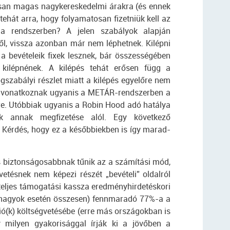
tósan magas nagykereskedelmi árakra (és ennek
ehát arra, hogy folyamatosan fizetniük kell az
a rendszerben? A jelen szabályok alapján
ől, vissza azonban már nem léphetnek. Kilépni
a bevételeik fixek lesznek, bár összességében
 kilépnének. A kilépés tehát erősen függ a
ogszabályi részlet miatt a kilépés egyelőre nem
 vonatkoznak ugyanis a METÁR-rendszerben a
kre. Utóbbiak ugyanis a Robin Hood adó hatálya
ek annak megfizetése alól. Egy következő
. Kérdés, hogy ez a későbbiekben is így marad-
is biztonságosabbnak tűnik az a számítási mód,
vetésnek nem képezi részét „bevételi” oldalról
 teljes támogatási kassza eredményhirdetéskori
s nagyok esetén összesen) fennmaradó 77%-a a
ió(k) költségvetésébe (erre más országokban is
y milyen gyakorisággal írják ki a jövőben a